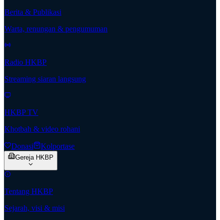
Berita & Publikasi
Warta, renungan & pengumuman
Radio HKBP
Streaming siaran langsung
HKBP TV
Khotbah & video rohani
Donasi
Kolportase
Gereja HKBP
Tentang HKBP
Sejarah, visi & misi