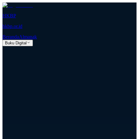
HKBP
hkbp.or.id
Beranda
Almanak
Buku Digital