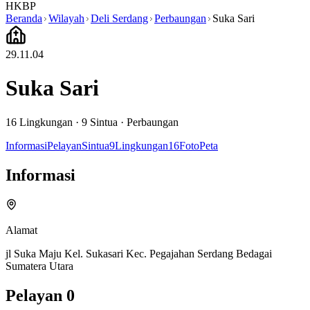
HKBP
Beranda
Wilayah
Deli Serdang
Perbaungan
Suka Sari
29.11.04
Suka Sari
16
Lingkungan ·
9
Sintua
·
Perbaungan
Informasi
Pelayan
Sintua
9
Lingkungan
16
Foto
Peta
Informasi
Alamat
jl Suka Maju Kel. Sukasari Kec. Pegajahan Serdang Bedagai
Sumatera Utara
Pelayan
0