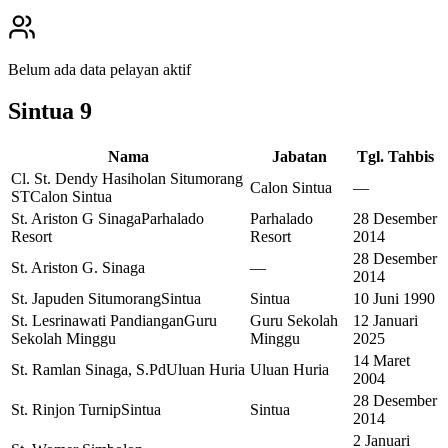
Belum ada data pelayan aktif
Sintua
9
Nama
Jabatan
Tgl. Tahbis
Cl. St. Dendy Hasiholan Situmorang
Calon Sintua
—
ST
Calon Sintua
St. Ariston G Sinaga
Parhalado
Parhalado
28 Desember
Resort
Resort
2014
28 Desember
St. Ariston G. Sinaga
—
2014
St. Japuden Situmorang
Sintua
Sintua
10 Juni 1990
St. Lesrinawati Pandiangan
Guru
Guru Sekolah
12 Januari
Sekolah Minggu
Minggu
2025
14 Maret
St. Ramlan Sinaga, S.Pd
Uluan Huria
Uluan Huria
2004
28 Desember
St. Rinjon Turnip
Sintua
Sintua
2014
2 Januari