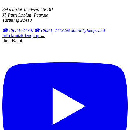
Sekretariat Jenderal HKBP
Jl. Putri Lopian, Pearaja
Tarutung 22413
☎ (0633) 21707
☎ (0633) 21122
✉ admin@hkbp.or.id
Info kontak lengkap →
Ikuti Kami