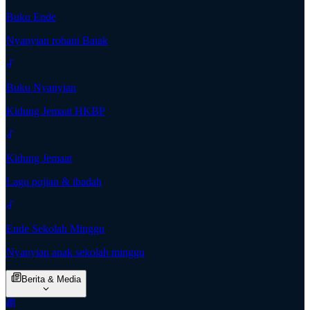
Buku Ende
Nyanyian rohani Batak
Buku Nyanyian
Kidung Jemaat HKBP
Kidung Jemaat
Lagu pujian & ibadah
Ende Sekolah Minggu
Nyanyian anak sekolah minggu
Berita & Media