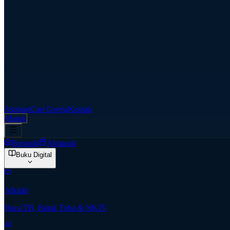
Aspirasi
Cari Gereja
Kontak
Masuk
Beranda
Almanak
Buku Digital
Alkitab
Baca TB, Batak Toba & NKJV