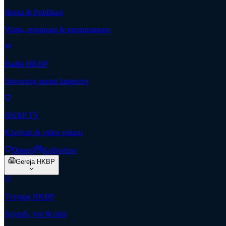
Berita & Publikasi
Warta, renungan & pengumuman
Radio HKBP
Streaming siaran langsung
HKBP TV
Khotbah & video rohani
Donasi
Kolportase
Gereja HKBP
Tentang HKBP
Sejarah, visi & misi