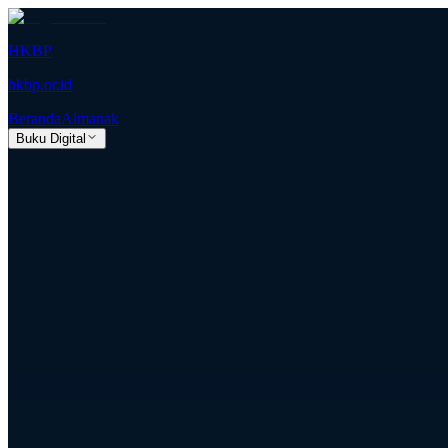
HKBP
hkbp.or.id
Beranda
Almanak
Buku Digital