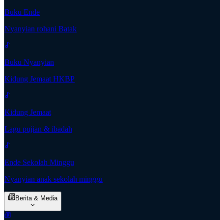
Buku Ende
Nyanyian rohani Batak
Buku Nyanyian
Kidung Jemaat HKBP
Kidung Jemaat
Lagu pujian & ibadah
Ende Sekolah Minggu
Nyanyian anak sekolah minggu
Berita & Media