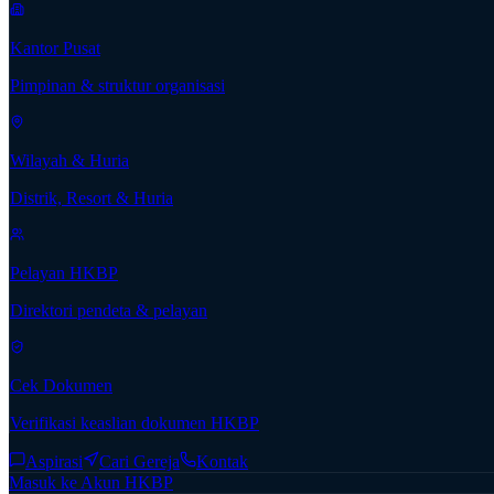
Kantor Pusat
Pimpinan & struktur organisasi
Wilayah & Huria
Distrik, Resort & Huria
Pelayan HKBP
Direktori pendeta & pelayan
Cek Dokumen
Verifikasi keaslian dokumen HKBP
Aspirasi
Cari Gereja
Kontak
Masuk ke Akun HKBP