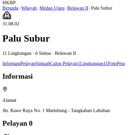
HKBP
Beranda
Wilayah
Medan Utara
Belawan II
Palu Subur
31.08.02
Palu Subur
11
Lingkungan ·
6
Sintua
·
Belawan II
Informasi
Pelayan
Sintua
6
Calon Pelayan
1
Lingkungan
11
Foto
Peta
Informasi
Alamat
Jln. Rawe Raya No. 1 Martubung - Tangkahan Labuhan
Pelayan
0