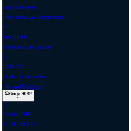
Berita & Publikasi
Warta, renungan & pengumuman
Radio HKBP
Streaming siaran langsung
HKBP TV
Khotbah & video rohani
Donasi
Kolportase
Gereja HKBP
Tentang HKBP
Sejarah, visi & misi