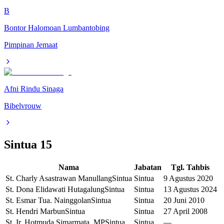
B
Bontor Halomoan Lumbantobing
Pimpinan Jemaat
Afni Rindu Sinaga
Bibelvrouw
Sintua
15
Nama
Jabatan
Tgl. Tahbis
St. Charly Asastrawan Manullang
Sintua
Sintua
9 Agustus 2020
St. Dona Elidawati Hutagalung
Sintua
Sintua
13 Agustus 2024
St. Esmar Tua. Nainggolan
Sintua
Sintua
20 Juni 2010
St. Hendri Marbun
Sintua
Sintua
27 April 2008
St. Ir. Hotmuda Simarmata, MP
Sintua
Sintua
—