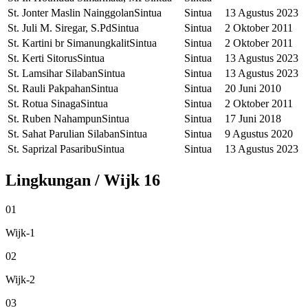
St. Jonter Maslin Nainggolan
Sintua
Sintua
13 Agustus 2023
St. Juli M. Siregar, S.Pd
Sintua
Sintua
2 Oktober 2011
St. Kartini br Simanungkalit
Sintua
Sintua
2 Oktober 2011
St. Kerti Sitorus
Sintua
Sintua
13 Agustus 2023
St. Lamsihar Silaban
Sintua
Sintua
13 Agustus 2023
St. Rauli Pakpahan
Sintua
Sintua
20 Juni 2010
St. Rotua Sinaga
Sintua
Sintua
2 Oktober 2011
St. Ruben Nahampun
Sintua
Sintua
17 Juni 2018
St. Sahat Parulian Silaban
Sintua
Sintua
9 Agustus 2020
St. Saprizal Pasaribu
Sintua
Sintua
13 Agustus 2023
Lingkungan / Wijk
16
01
Wijk-1
02
Wijk-2
03