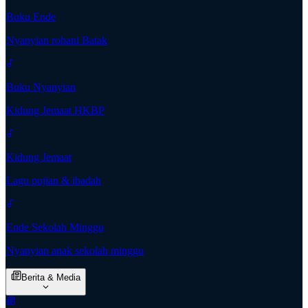
Buku Ende
Nyanyian rohani Batak
Buku Nyanyian
Kidung Jemaat HKBP
Kidung Jemaat
Lagu pujian & ibadah
Ende Sekolah Minggu
Nyanyian anak sekolah minggu
Berita & Media