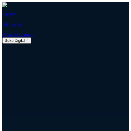
HKBP
hkbp.or.id
Beranda
Almanak
Buku Digital