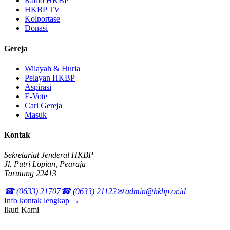
Radio HKBP
HKBP TV
Kolportase
Donasi
Gereja
Wilayah & Huria
Pelayan HKBP
Aspirasi
E-Vote
Cari Gereja
Masuk
Kontak
Sekretariat Jenderal HKBP
Jl. Putri Lopian, Pearaja
Tarutung 22413
☎ (0633) 21707
☎ (0633) 21122
✉ admin@hkbp.or.id
Info kontak lengkap →
Ikuti Kami