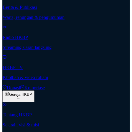
Berita & Publikasi
Warta, renungan & pengumuman
Radio HKBP
Streaming siaran langsung
HKBP TV
Khotbah & video rohani
Donasi
Kolportase
Gereja HKBP
Tentang HKBP
Sejarah, visi & misi