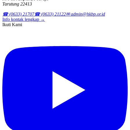
Tarutung 22413
☎ (0633) 21707
☎ (0633) 21122
✉ admin@hkbp.or.id
Info kontak lengkap →
Ikuti Kami