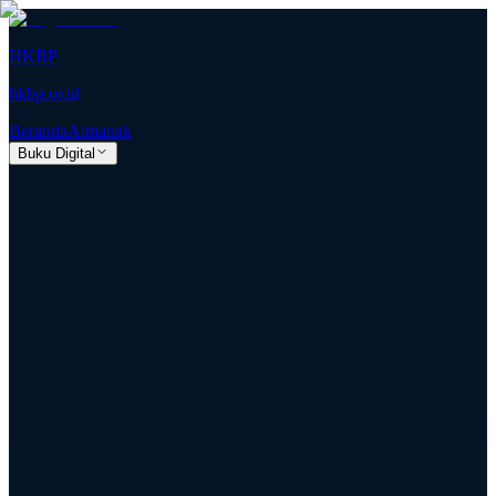
HKBP
hkbp.or.id
Beranda
Almanak
Buku Digital