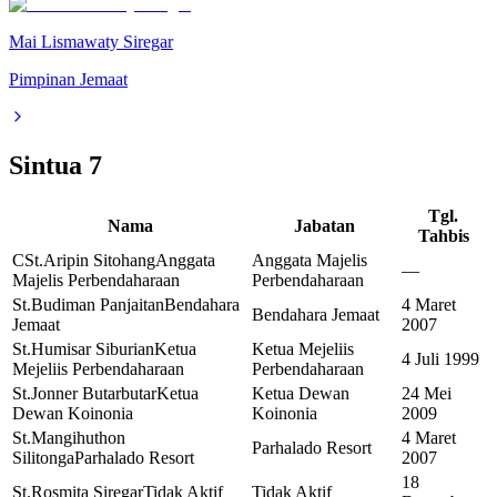
Mai Lismawaty Siregar
Pimpinan Jemaat
Sintua
7
Tgl.
Nama
Jabatan
Tahbis
CSt.Aripin Sitohang
Anggata
Anggata Majelis
—
Majelis Perbendaharaan
Perbendaharaan
St.Budiman Panjaitan
Bendahara
4 Maret
Bendahara Jemaat
Jemaat
2007
St.Humisar Siburian
Ketua
Ketua Mejeliis
4 Juli 1999
Mejeliis Perbendaharaan
Perbendaharaan
St.Jonner Butarbutar
Ketua
Ketua Dewan
24 Mei
Dewan Koinonia
Koinonia
2009
St.Mangihuthon
4 Maret
Parhalado Resort
Silitonga
Parhalado Resort
2007
18
St.Rosmita Siregar
Tidak Aktif
Tidak Aktif