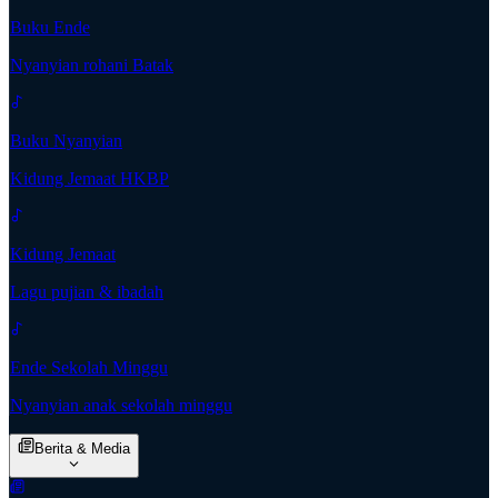
Buku Ende
Nyanyian rohani Batak
Buku Nyanyian
Kidung Jemaat HKBP
Kidung Jemaat
Lagu pujian & ibadah
Ende Sekolah Minggu
Nyanyian anak sekolah minggu
Berita & Media