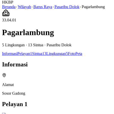
HKBP
Beranda
Wilayah
Barus Raya
Pasaribu Dolok
Pagarlambung
33.04.01
Pagarlambung
5
Lingkungan ·
13
Sintua
·
Pasaribu Dolok
Informasi
Pelayan
1
Sintua
13
Lingkungan
5
Foto
Peta
Informasi
Alamat
Sosor Gadong
Pelayan
1