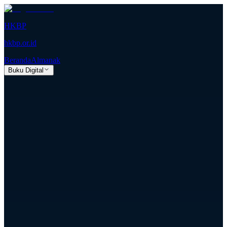
HKBP
hkbp.or.id
Beranda
Almanak
Buku Digital