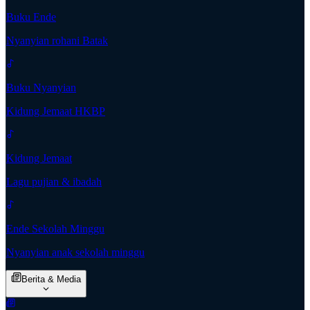
Buku Ende
Nyanyian rohani Batak
Buku Nyanyian
Kidung Jemaat HKBP
Kidung Jemaat
Lagu pujian & ibadah
Ende Sekolah Minggu
Nyanyian anak sekolah minggu
Berita & Media