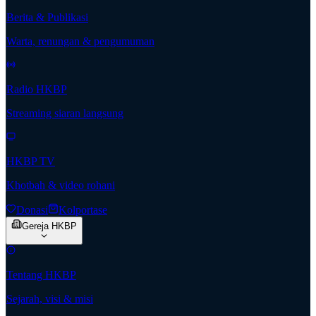
Berita & Publikasi
Warta, renungan & pengumuman
Radio HKBP
Streaming siaran langsung
HKBP TV
Khotbah & video rohani
Donasi
Kolportase
Gereja HKBP
Tentang HKBP
Sejarah, visi & misi