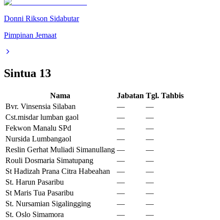
Donni Rikson Sidabutar
Pimpinan Jemaat
Sintua
13
Nama
Jabatan
Tgl. Tahbis
Bvr. Vinsensia Silaban
—
—
Cst.misdar lumban gaol
—
—
Fekwon Manalu SPd
—
—
Nursida Lumbangaol
—
—
Reslin Gerhat Muliadi Simanullang
—
—
Rouli Dosmaria Simatupang
—
—
St Hadizah Prana Citra Habeahan
—
—
St. Harun Pasaribu
—
—
St Maris Tua Pasaribu
—
—
St. Nursamian Sigalingging
—
—
St. Oslo Simamora
—
—