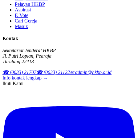
Pelayan HKBP
Aspirasi
E-Vote
Cari Gereja
Masuk
Kontak
Sekretariat Jenderal HKBP
Jl. Putri Lopian, Pearaja
Tarutung 22413
☎ (0633) 21707
☎ (0633) 21122
✉ admin@hkbp.or.id
Info kontak lengkap →
Ikuti Kami