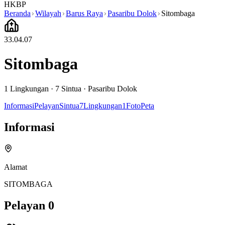
HKBP
Beranda
Wilayah
Barus Raya
Pasaribu Dolok
Sitombaga
33.04.07
Sitombaga
1
Lingkungan ·
7
Sintua
·
Pasaribu Dolok
Informasi
Pelayan
Sintua
7
Lingkungan
1
Foto
Peta
Informasi
Alamat
SITOMBAGA
Pelayan
0