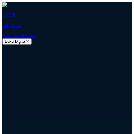
HKBP
hkbp.or.id
Beranda
Almanak
Buku Digital