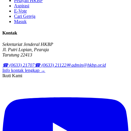
Pelayan HKBP
Aspirasi
E-Vote
Cari Gereja
Masuk
Kontak
Sekretariat Jenderal HKBP
Jl. Putri Lopian, Pearaja
Tarutung 22413
☎ (0633) 21707
☎ (0633) 21122
✉ admin@hkbp.or.id
Info kontak lengkap →
Ikuti Kami