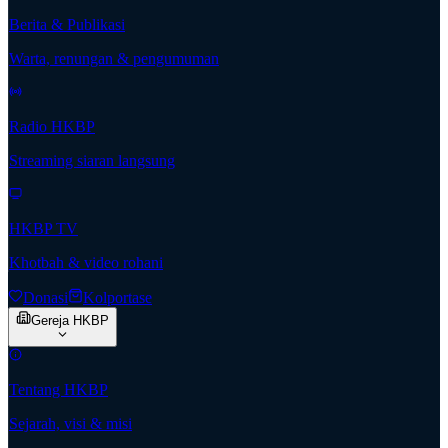
Berita & Publikasi
Warta, renungan & pengumuman
Radio HKBP
Streaming siaran langsung
HKBP TV
Khotbah & video rohani
Donasi
Kolportase
Gereja HKBP
Tentang HKBP
Sejarah, visi & misi