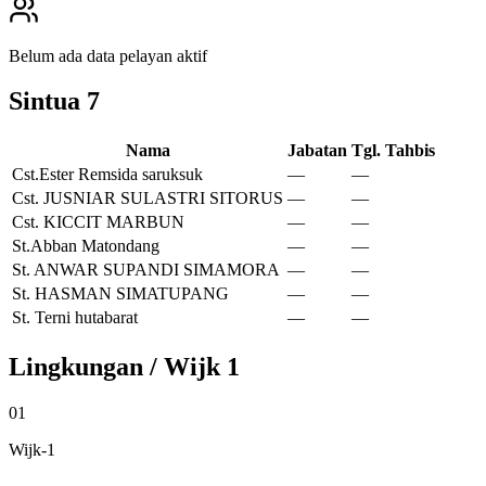
Belum ada data pelayan aktif
Sintua
7
Nama
Jabatan
Tgl. Tahbis
Cst.Ester Remsida saruksuk
—
—
Cst. JUSNIAR SULASTRI SITORUS
—
—
Cst. KICCIT MARBUN
—
—
St.Abban Matondang
—
—
St. ANWAR SUPANDI SIMAMORA
—
—
St. HASMAN SIMATUPANG
—
—
St. Terni hutabarat
—
—
Lingkungan / Wijk
1
01
Wijk-1