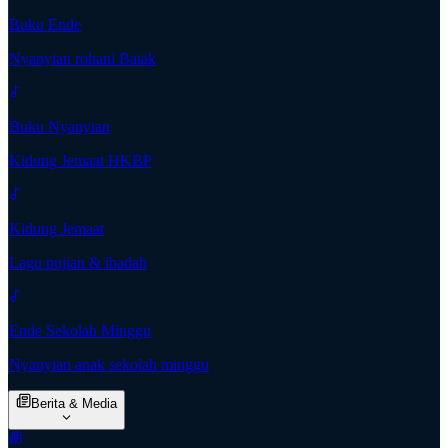
Buku Ende
Nyanyian rohani Batak
Buku Nyanyian
Kidung Jemaat HKBP
Kidung Jemaat
Lagu pujian & ibadah
Ende Sekolah Minggu
Nyanyian anak sekolah minggu
Berita & Media