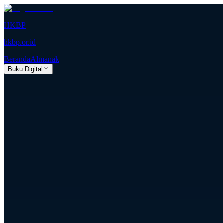
HKBP
hkbp.or.id
Beranda
Almanak
Buku Digital