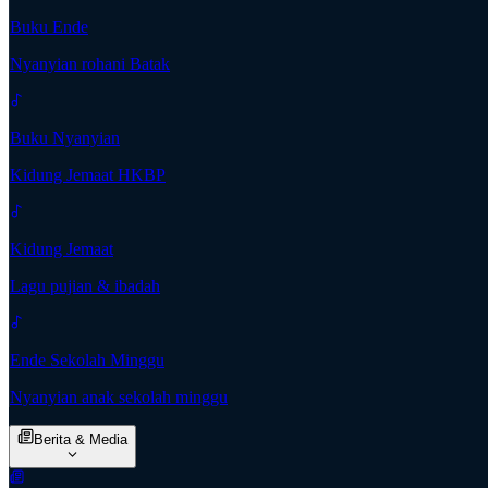
Buku Ende
Nyanyian rohani Batak
Buku Nyanyian
Kidung Jemaat HKBP
Kidung Jemaat
Lagu pujian & ibadah
Ende Sekolah Minggu
Nyanyian anak sekolah minggu
Berita & Media