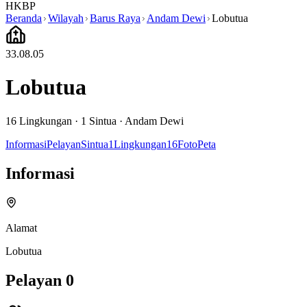
HKBP
Beranda
Wilayah
Barus Raya
Andam Dewi
Lobutua
33.08.05
Lobutua
16
Lingkungan ·
1
Sintua
·
Andam Dewi
Informasi
Pelayan
Sintua
1
Lingkungan
16
Foto
Peta
Informasi
Alamat
Lobutua
Pelayan
0