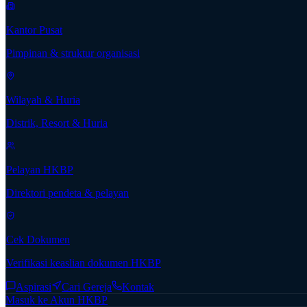
Kantor Pusat
Pimpinan & struktur organisasi
Wilayah & Huria
Distrik, Resort & Huria
Pelayan HKBP
Direktori pendeta & pelayan
Cek Dokumen
Verifikasi keaslian dokumen HKBP
Aspirasi
Cari Gereja
Kontak
Masuk ke Akun HKBP