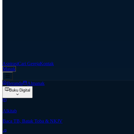
Aspirasi
Cari Gereja
Kontak
Masuk
Beranda
Almanak
Buku Digital
Alkitab
Baca TB, Batak Toba & NKJV