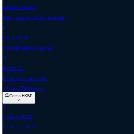
Berita & Publikasi
Warta, renungan & pengumuman
Radio HKBP
Streaming siaran langsung
HKBP TV
Khotbah & video rohani
Donasi
Kolportase
Gereja HKBP
Tentang HKBP
Sejarah, visi & misi