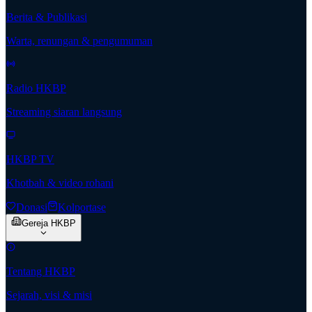
Berita & Publikasi
Warta, renungan & pengumuman
Radio HKBP
Streaming siaran langsung
HKBP TV
Khotbah & video rohani
Donasi
Kolportase
Gereja HKBP
Tentang HKBP
Sejarah, visi & misi