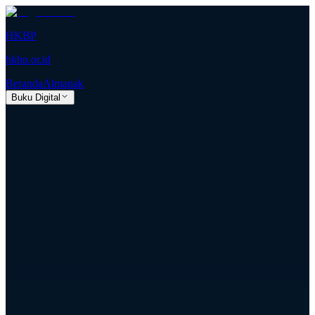
HKBP
hkbp.or.id
Beranda
Almanak
Buku Digital