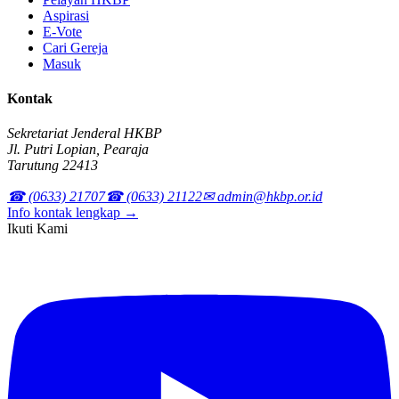
Aspirasi
E-Vote
Cari Gereja
Masuk
Kontak
Sekretariat Jenderal HKBP
Jl. Putri Lopian, Pearaja
Tarutung 22413
☎ (0633) 21707
☎ (0633) 21122
✉ admin@hkbp.or.id
Info kontak lengkap →
Ikuti Kami