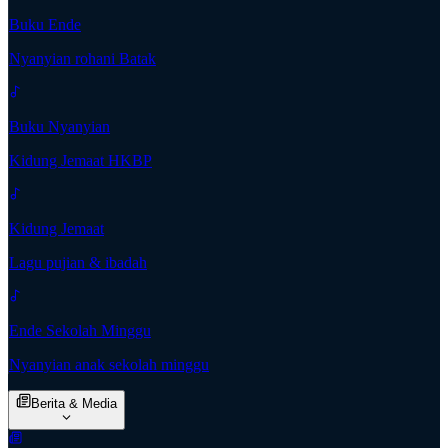
Buku Ende
Nyanyian rohani Batak
Buku Nyanyian
Kidung Jemaat HKBP
Kidung Jemaat
Lagu pujian & ibadah
Ende Sekolah Minggu
Nyanyian anak sekolah minggu
Berita & Media