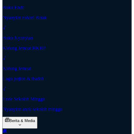
Buku Ende
Nyanyian rohani Batak
Buku Nyanyian
Kidung Jemaat HKBP
Kidung Jemaat
Lagu pujian & ibadah
Ende Sekolah Minggu
Nyanyian anak sekolah minggu
Berita & Media