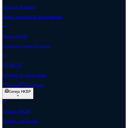
Berita & Publikasi
Warta, renungan & pengumuman
Radio HKBP
Streaming siaran langsung
HKBP TV
Khotbah & video rohani
Donasi
Kolportase
Gereja HKBP
Tentang HKBP
Sejarah, visi & misi