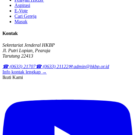
Aspirasi
E-Vote
Cari Gereja
Masuk
Kontak
Sekretariat Jenderal HKBP
Jl. Putri Lopian, Pearaja
Tarutung 22413
☎ (0633) 21707
☎ (0633) 21122
✉ admin@hkbp.or.id
Info kontak lengkap →
Ikuti Kami