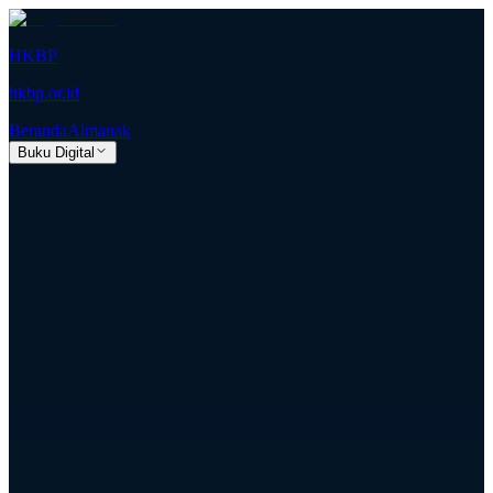
HKBP
hkbp.or.id
Beranda
Almanak
Buku Digital