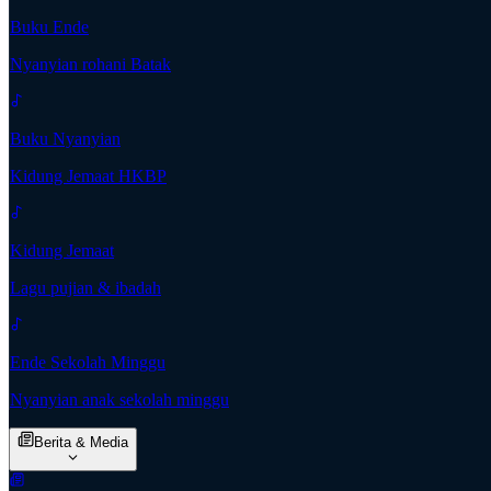
Buku Ende
Nyanyian rohani Batak
Buku Nyanyian
Kidung Jemaat HKBP
Kidung Jemaat
Lagu pujian & ibadah
Ende Sekolah Minggu
Nyanyian anak sekolah minggu
Berita & Media