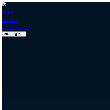
HKBP
hkbp.or.id
Beranda
Almanak
Buku Digital