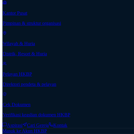
Kantor Pusat
Pimpinan & struktur organisasi
Wilayah & Huria
Distrik, Resort & Huria
Pelayan HKBP
Direktori pendeta & pelayan
Cek Dokumen
Verifikasi keaslian dokumen HKBP
Aspirasi
Cari Gereja
Kontak
Masuk ke Akun HKBP