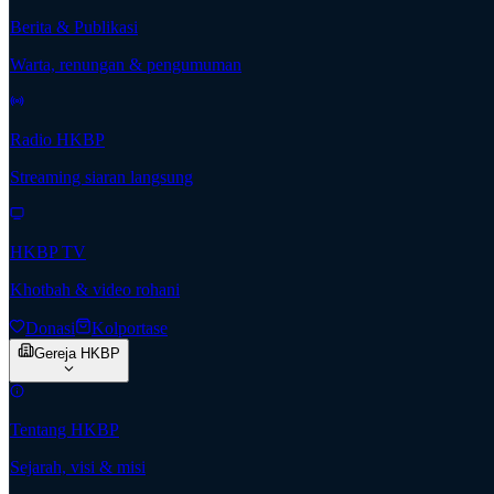
Berita & Publikasi
Warta, renungan & pengumuman
Radio HKBP
Streaming siaran langsung
HKBP TV
Khotbah & video rohani
Donasi
Kolportase
Gereja HKBP
Tentang HKBP
Sejarah, visi & misi