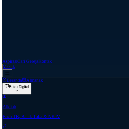
Aspirasi
Cari Gereja
Kontak
Masuk
Beranda
Almanak
Buku Digital
Alkitab
Baca TB, Batak Toba & NKJV