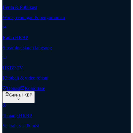
Berita & Publikasi
Warta, renungan & pengumuman
Radio HKBP
Streaming siaran langsung
HKBP TV
Khotbah & video rohani
Donasi
Kolportase
Gereja HKBP
Tentang HKBP
Sejarah, visi & misi