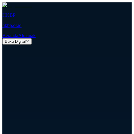
HKBP
hkbp.or.id
Beranda
Almanak
Buku Digital