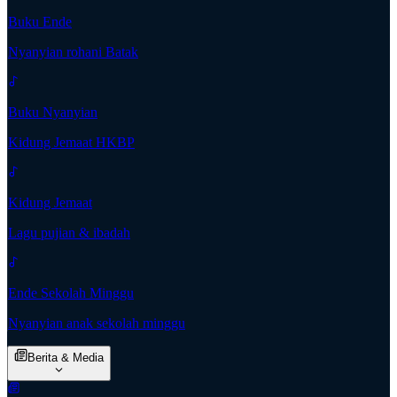
Buku Ende
Nyanyian rohani Batak
Buku Nyanyian
Kidung Jemaat HKBP
Kidung Jemaat
Lagu pujian & ibadah
Ende Sekolah Minggu
Nyanyian anak sekolah minggu
Berita & Media