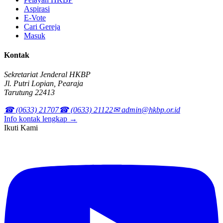
Aspirasi
E-Vote
Cari Gereja
Masuk
Kontak
Sekretariat Jenderal HKBP
Jl. Putri Lopian, Pearaja
Tarutung 22413
☎ (0633) 21707
☎ (0633) 21122
✉ admin@hkbp.or.id
Info kontak lengkap →
Ikuti Kami