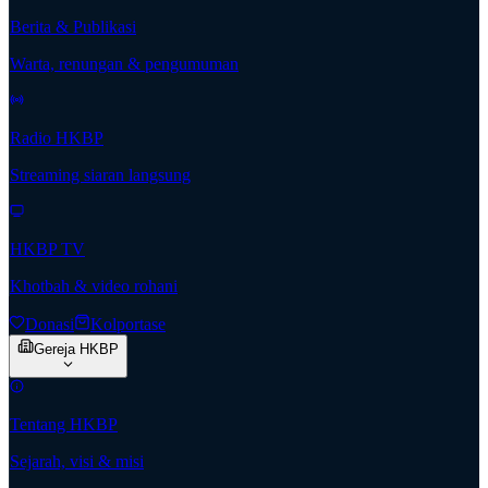
Berita & Publikasi
Warta, renungan & pengumuman
Radio HKBP
Streaming siaran langsung
HKBP TV
Khotbah & video rohani
Donasi
Kolportase
Gereja HKBP
Tentang HKBP
Sejarah, visi & misi