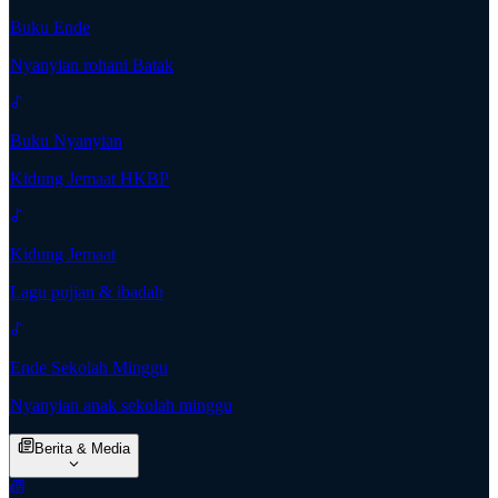
Buku Ende
Nyanyian rohani Batak
Buku Nyanyian
Kidung Jemaat HKBP
Kidung Jemaat
Lagu pujian & ibadah
Ende Sekolah Minggu
Nyanyian anak sekolah minggu
Berita & Media