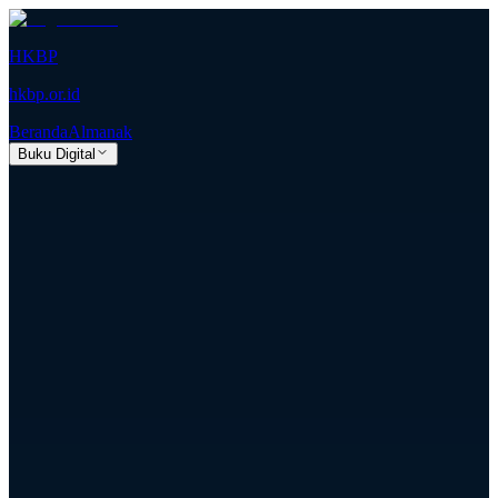
HKBP
hkbp.or.id
Beranda
Almanak
Buku Digital