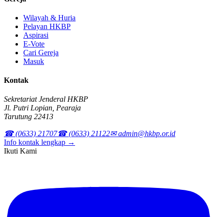
Wilayah & Huria
Pelayan HKBP
Aspirasi
E-Vote
Cari Gereja
Masuk
Kontak
Sekretariat Jenderal HKBP
Jl. Putri Lopian, Pearaja
Tarutung 22413
☎ (0633) 21707
☎ (0633) 21122
✉ admin@hkbp.or.id
Info kontak lengkap →
Ikuti Kami