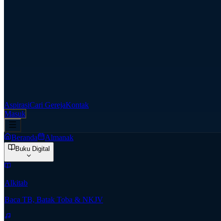
Aspirasi
Cari Gereja
Kontak
Masuk
Beranda
Almanak
Buku Digital
Alkitab
Baca TB, Batak Toba & NKJV