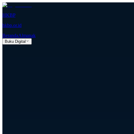
HKBP
hkbp.or.id
Beranda
Almanak
Buku Digital