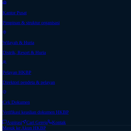
Kantor Pusat
Pimpinan & struktur organisasi
Wilayah & Huria
Distrik, Resort & Huria
Pelayan HKBP
Direktori pendeta & pelayan
Cek Dokumen
Verifikasi keaslian dokumen HKBP
Aspirasi
Cari Gereja
Kontak
Masuk ke Akun HKBP