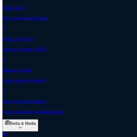
Buku Ende
Nyanyian rohani Batak
Buku Nyanyian
Kidung Jemaat HKBP
Kidung Jemaat
Lagu pujian & ibadah
Ende Sekolah Minggu
Nyanyian anak sekolah minggu
Berita & Media