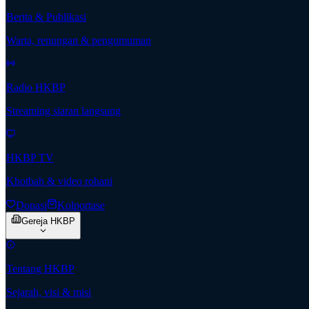
Berita & Publikasi
Warta, renungan & pengumuman
Radio HKBP
Streaming siaran langsung
HKBP TV
Khotbah & video rohani
Donasi
Kolportase
Gereja HKBP
Tentang HKBP
Sejarah, visi & misi