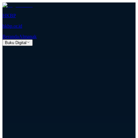
HKBP
hkbp.or.id
Beranda
Almanak
Buku Digital