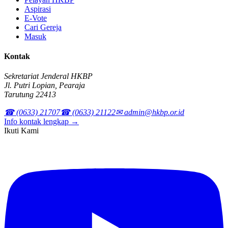
Aspirasi
E-Vote
Cari Gereja
Masuk
Kontak
Sekretariat Jenderal HKBP
Jl. Putri Lopian, Pearaja
Tarutung 22413
☎ (0633) 21707
☎ (0633) 21122
✉ admin@hkbp.or.id
Info kontak lengkap →
Ikuti Kami