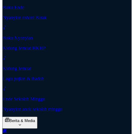
Buku Ende
Nyanyian rohani Batak
Buku Nyanyian
Kidung Jemaat HKBP
Kidung Jemaat
Lagu pujian & ibadah
Ende Sekolah Minggu
Nyanyian anak sekolah minggu
Berita & Media