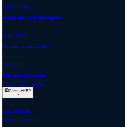
Berita & Publikasi
Warta, renungan & pengumuman
Radio HKBP
Streaming siaran langsung
HKBP TV
Khotbah & video rohani
Donasi
Kolportase
Gereja HKBP
Tentang HKBP
Sejarah, visi & misi