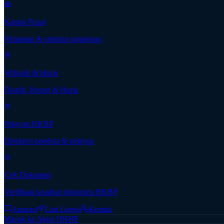
Kantor Pusat
Pimpinan & struktur organisasi
Wilayah & Huria
Distrik, Resort & Huria
Pelayan HKBP
Direktori pendeta & pelayan
Cek Dokumen
Verifikasi keaslian dokumen HKBP
Aspirasi
Cari Gereja
Kontak
Masuk ke Akun HKBP