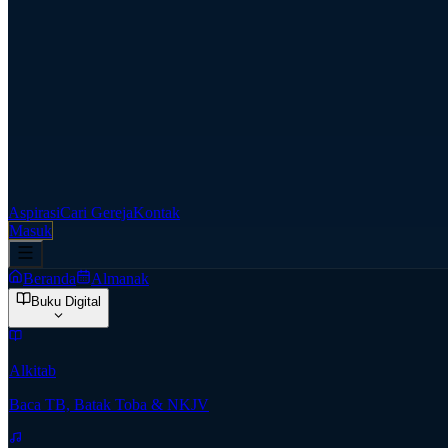
Aspirasi
Cari Gereja
Kontak
Masuk
Beranda
Almanak
Buku Digital
Alkitab
Baca TB, Batak Toba & NKJV