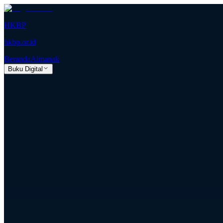
HKBP
hkbp.or.id
Beranda
Almanak
Buku Digital