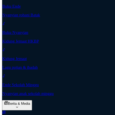
Buku Ende
Nyanyian rohani Batak
Buku Nyanyian
Kidung Jemaat HKBP
Kidung Jemaat
Lagu pujian & ibadah
Ende Sekolah Minggu
Nyanyian anak sekolah minggu
Berita & Media