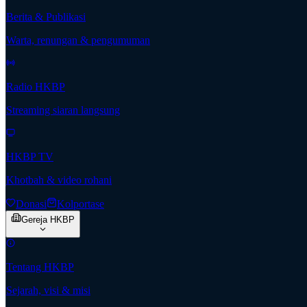
Berita & Publikasi
Warta, renungan & pengumuman
Radio HKBP
Streaming siaran langsung
HKBP TV
Khotbah & video rohani
Donasi
Kolportase
Gereja HKBP
Tentang HKBP
Sejarah, visi & misi