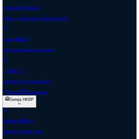
Berita & Publikasi
Warta, renungan & pengumuman
Radio HKBP
Streaming siaran langsung
HKBP TV
Khotbah & video rohani
Donasi
Kolportase
Gereja HKBP
Tentang HKBP
Sejarah, visi & misi