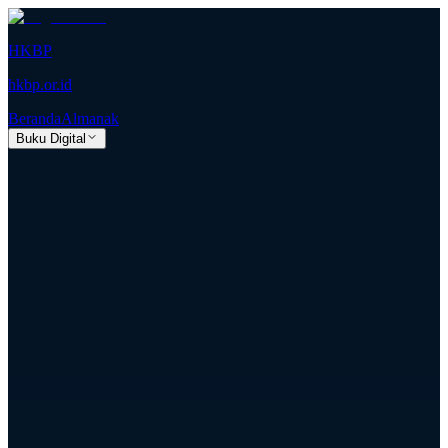
HKBP
hkbp.or.id
Beranda
Almanak
Buku Digital