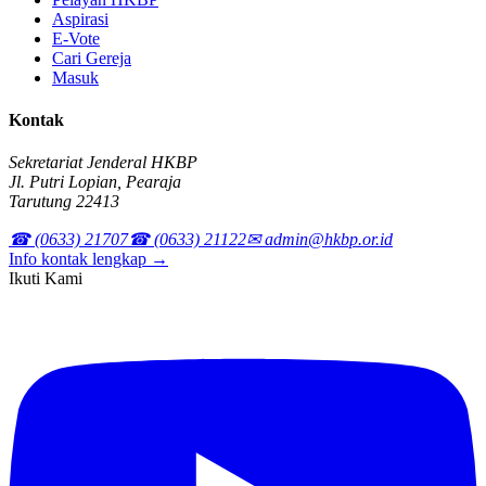
Aspirasi
E-Vote
Cari Gereja
Masuk
Kontak
Sekretariat Jenderal HKBP
Jl. Putri Lopian, Pearaja
Tarutung 22413
☎ (0633) 21707
☎ (0633) 21122
✉ admin@hkbp.or.id
Info kontak lengkap →
Ikuti Kami