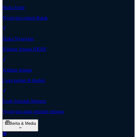
Buku Ende
Nyanyian rohani Batak
Buku Nyanyian
Kidung Jemaat HKBP
Kidung Jemaat
Lagu pujian & ibadah
Ende Sekolah Minggu
Nyanyian anak sekolah minggu
Berita & Media