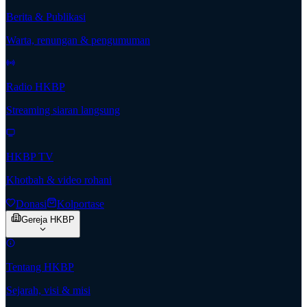
Berita & Publikasi
Warta, renungan & pengumuman
Radio HKBP
Streaming siaran langsung
HKBP TV
Khotbah & video rohani
Donasi
Kolportase
Gereja HKBP
Tentang HKBP
Sejarah, visi & misi