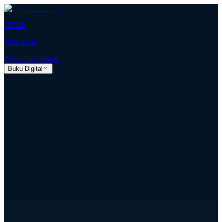
HKBP
hkbp.or.id
Beranda
Almanak
Buku Digital