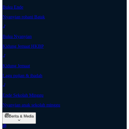
Buku Ende
Nyanyian rohani Batak
Buku Nyanyian
Kidung Jemaat HKBP
Kidung Jemaat
Lagu pujian & ibadah
Ende Sekolah Minggu
Nyanyian anak sekolah minggu
Berita & Media