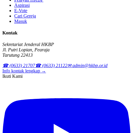
Aspirasi
E-Vote
Cari Gereja
Masuk
Kontak
Sekretariat Jenderal HKBP
Jl. Putri Lopian, Pearaja
Tarutung 22413
☎ (0633) 21707
☎ (0633) 21122
✉ admin@hkbp.or.id
Info kontak lengkap →
Ikuti Kami