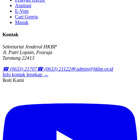
Aspirasi
E-Vote
Cari Gereja
Masuk
Kontak
Sekretariat Jenderal HKBP
Jl. Putri Lopian, Pearaja
Tarutung 22413
☎ (0633) 21707
☎ (0633) 21122
✉ admin@hkbp.or.id
Info kontak lengkap →
Ikuti Kami