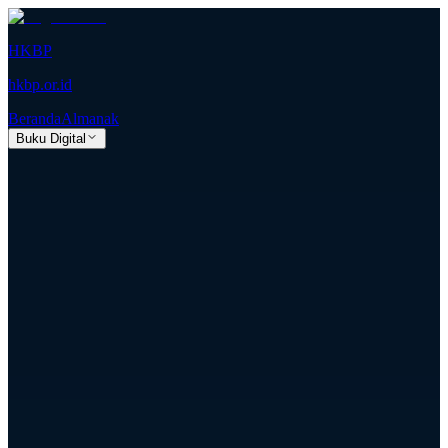
HKBP
hkbp.or.id
Beranda
Almanak
Buku Digital