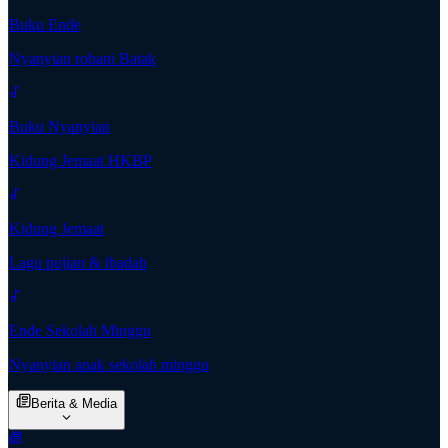
Buku Ende
Nyanyian rohani Batak
Buku Nyanyian
Kidung Jemaat HKBP
Kidung Jemaat
Lagu pujian & ibadah
Ende Sekolah Minggu
Nyanyian anak sekolah minggu
Berita & Media