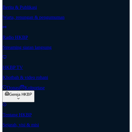
Berita & Publikasi
Warta, renungan & pengumuman
Radio HKBP
Streaming siaran langsung
HKBP TV
Khotbah & video rohani
Donasi
Kolportase
Gereja HKBP
Tentang HKBP
Sejarah, visi & misi