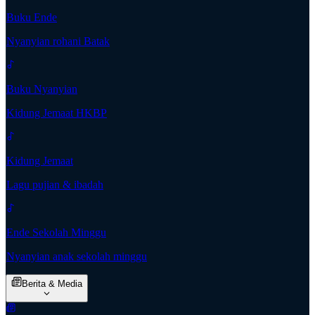
Buku Ende
Nyanyian rohani Batak
Buku Nyanyian
Kidung Jemaat HKBP
Kidung Jemaat
Lagu pujian & ibadah
Ende Sekolah Minggu
Nyanyian anak sekolah minggu
Berita & Media