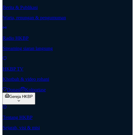
Berita & Publikasi
Warta, renungan & pengumuman
Radio HKBP
Streaming siaran langsung
HKBP TV
Khotbah & video rohani
Donasi
Kolportase
Gereja HKBP
Tentang HKBP
Sejarah, visi & misi