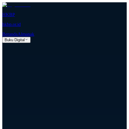
HKBP
hkbp.or.id
Beranda
Almanak
Buku Digital