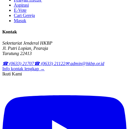
Aspirasi
E-Vote
Cari Gereja
Masuk
Kontak
Sekretariat Jenderal HKBP
Jl. Putri Lopian, Pearaja
Tarutung 22413
☎ (0633) 21707
☎ (0633) 21122
✉ admin@hkbp.or.id
Info kontak lengkap →
Ikuti Kami