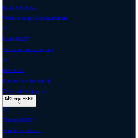
Berita & Publikasi
Warta, renungan & pengumuman
Radio HKBP
Streaming siaran langsung
HKBP TV
Khotbah & video rohani
Donasi
Kolportase
Gereja HKBP
Tentang HKBP
Sejarah, visi & misi