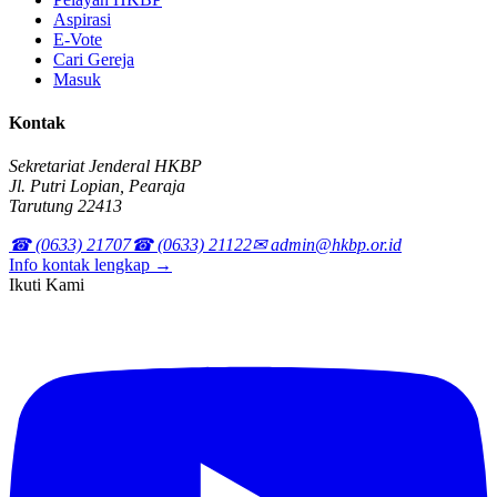
Aspirasi
E-Vote
Cari Gereja
Masuk
Kontak
Sekretariat Jenderal HKBP
Jl. Putri Lopian, Pearaja
Tarutung 22413
☎ (0633) 21707
☎ (0633) 21122
✉ admin@hkbp.or.id
Info kontak lengkap →
Ikuti Kami