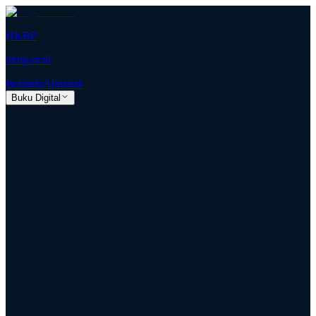
HKBP
hkbp.or.id
Beranda
Almanak
Buku Digital