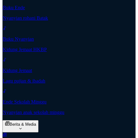
Buku Ende
Nyanyian rohani Batak
Buku Nyanyian
Kidung Jemaat HKBP
Kidung Jemaat
Lagu pujian & ibadah
Ende Sekolah Minggu
Nyanyian anak sekolah minggu
Berita & Media