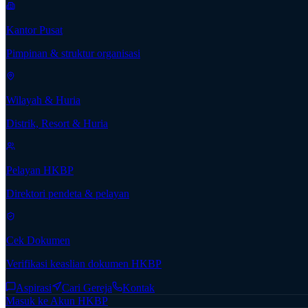
Kantor Pusat
Pimpinan & struktur organisasi
Wilayah & Huria
Distrik, Resort & Huria
Pelayan HKBP
Direktori pendeta & pelayan
Cek Dokumen
Verifikasi keaslian dokumen HKBP
Aspirasi
Cari Gereja
Kontak
Masuk ke Akun HKBP