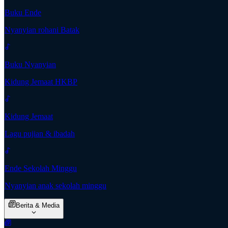
Buku Ende
Nyanyian rohani Batak
Buku Nyanyian
Kidung Jemaat HKBP
Kidung Jemaat
Lagu pujian & ibadah
Ende Sekolah Minggu
Nyanyian anak sekolah minggu
Berita & Media