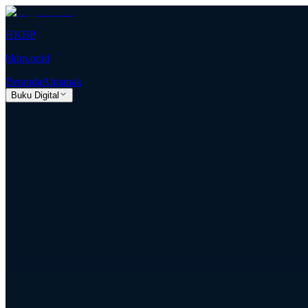
HKBP
hkbp.or.id
Beranda
Almanak
Buku Digital