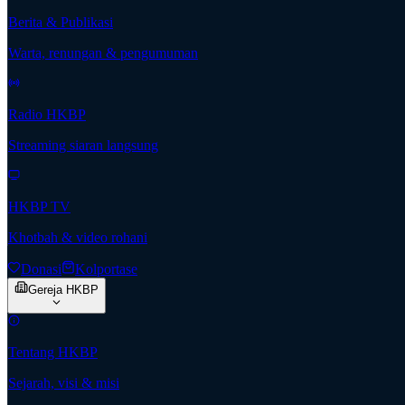
Berita & Publikasi
Warta, renungan & pengumuman
Radio HKBP
Streaming siaran langsung
HKBP TV
Khotbah & video rohani
Donasi
Kolportase
Gereja HKBP
Tentang HKBP
Sejarah, visi & misi