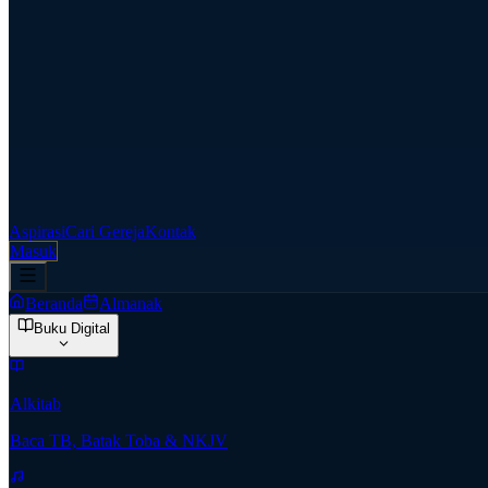
Aspirasi
Cari Gereja
Kontak
Masuk
Beranda
Almanak
Buku Digital
Alkitab
Baca TB, Batak Toba & NKJV