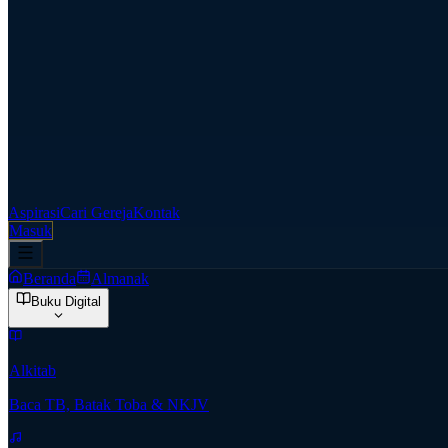
Aspirasi
Cari Gereja
Kontak
Masuk
Beranda
Almanak
Buku Digital
Alkitab
Baca TB, Batak Toba & NKJV