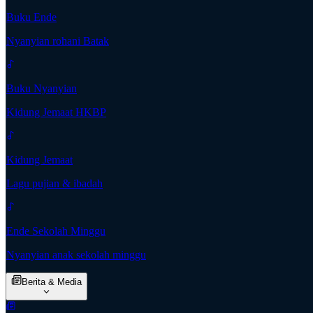
Buku Ende
Nyanyian rohani Batak
Buku Nyanyian
Kidung Jemaat HKBP
Kidung Jemaat
Lagu pujian & ibadah
Ende Sekolah Minggu
Nyanyian anak sekolah minggu
Berita & Media