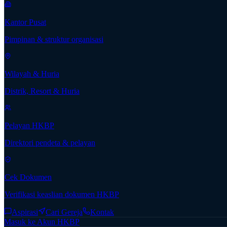
Kantor Pusat
Pimpinan & struktur organisasi
Wilayah & Huria
Distrik, Resort & Huria
Pelayan HKBP
Direktori pendeta & pelayan
Cek Dokumen
Verifikasi keaslian dokumen HKBP
Aspirasi
Cari Gereja
Kontak
Masuk ke Akun HKBP