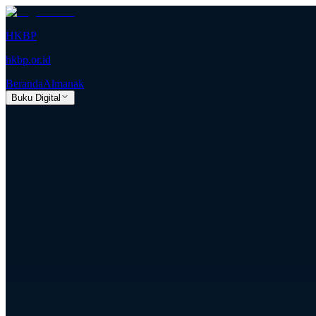
HKBP
hkbp.or.id
Beranda
Almanak
Buku Digital