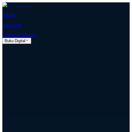
HKBP
hkbp.or.id
Beranda
Almanak
Buku Digital