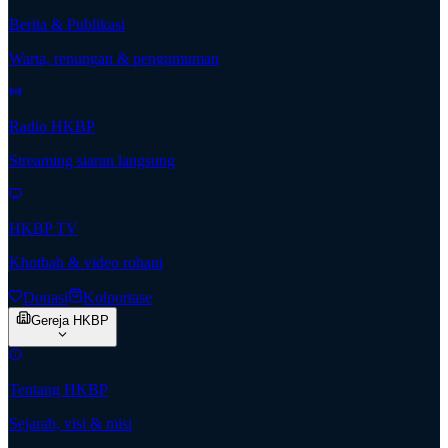
Berita & Publikasi
Warta, renungan & pengumuman
Radio HKBP
Streaming siaran langsung
HKBP TV
Khotbah & video rohani
Donasi
Kolportase
Gereja HKBP
Tentang HKBP
Sejarah, visi & misi