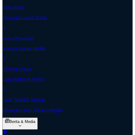
Buku Ende
Nyanyian rohani Batak
Buku Nyanyian
Kidung Jemaat HKBP
Kidung Jemaat
Lagu pujian & ibadah
Ende Sekolah Minggu
Nyanyian anak sekolah minggu
Berita & Media