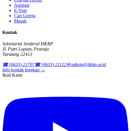
Aspirasi
E-Vote
Cari Gereja
Masuk
Kontak
Sekretariat Jenderal HKBP
Jl. Putri Lopian, Pearaja
Tarutung 22413
☎ (0633) 21707
☎ (0633) 21122
✉ admin@hkbp.or.id
Info kontak lengkap →
Ikuti Kami