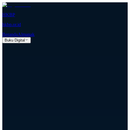
HKBP
hkbp.or.id
Beranda
Almanak
Buku Digital