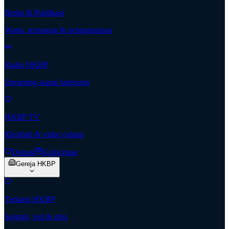
Berita & Publikasi
Warta, renungan & pengumuman
Radio HKBP
Streaming siaran langsung
HKBP TV
Khotbah & video rohani
Donasi
Kolportase
Gereja HKBP
Tentang HKBP
Sejarah, visi & misi