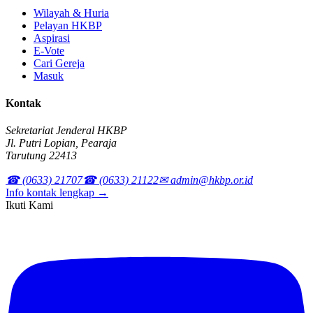
Wilayah & Huria
Pelayan HKBP
Aspirasi
E-Vote
Cari Gereja
Masuk
Kontak
Sekretariat Jenderal HKBP
Jl. Putri Lopian, Pearaja
Tarutung 22413
☎ (0633) 21707
☎ (0633) 21122
✉ admin@hkbp.or.id
Info kontak lengkap →
Ikuti Kami