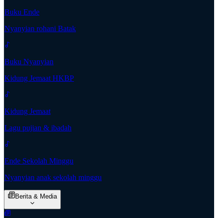
Buku Ende
Nyanyian rohani Batak
Buku Nyanyian
Kidung Jemaat HKBP
Kidung Jemaat
Lagu pujian & ibadah
Ende Sekolah Minggu
Nyanyian anak sekolah minggu
Berita & Media