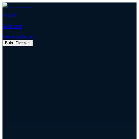
HKBP
hkbp.or.id
Beranda
Almanak
Buku Digital