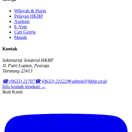
Wilayah & Huria
Pelayan HKBP
Aspirasi
E-Vote
Cari Gereja
Masuk
Kontak
Sekretariat Jenderal HKBP
Jl. Putri Lopian, Pearaja
Tarutung 22413
☎ (0633) 21707
☎ (0633) 21122
✉ admin@hkbp.or.id
Info kontak lengkap →
Ikuti Kami