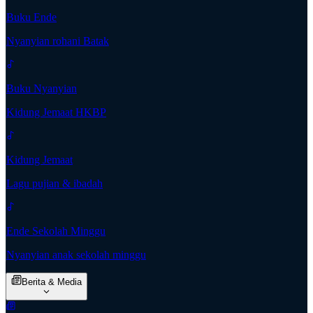
Buku Ende
Nyanyian rohani Batak
Buku Nyanyian
Kidung Jemaat HKBP
Kidung Jemaat
Lagu pujian & ibadah
Ende Sekolah Minggu
Nyanyian anak sekolah minggu
Berita & Media