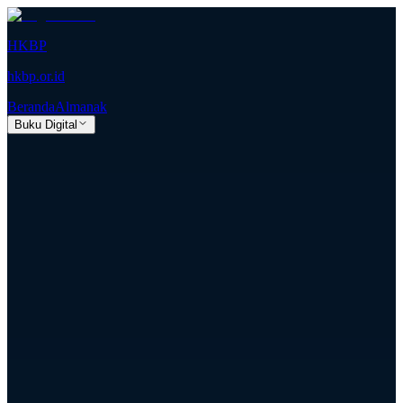
HKBP
hkbp.or.id
Beranda
Almanak
Buku Digital