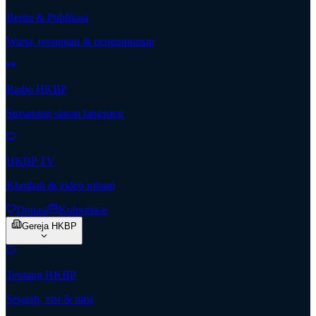
Berita & Publikasi
Warta, renungan & pengumuman
Radio HKBP
Streaming siaran langsung
HKBP TV
Khotbah & video rohani
Donasi
Kolportase
Gereja HKBP
Tentang HKBP
Sejarah, visi & misi