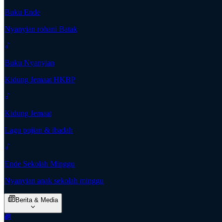
Buku Ende
Nyanyian rohani Batak
Buku Nyanyian
Kidung Jemaat HKBP
Kidung Jemaat
Lagu pujian & ibadah
Ende Sekolah Minggu
Nyanyian anak sekolah minggu
Berita & Media