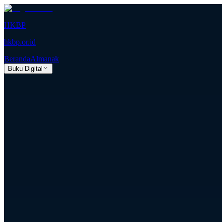
HKBP
hkbp.or.id
Beranda
Almanak
Buku Digital