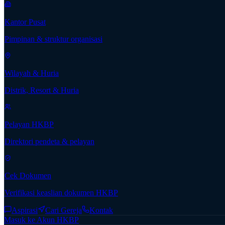
Kantor Pusat
Pimpinan & struktur organisasi
Wilayah & Huria
Distrik, Resort & Huria
Pelayan HKBP
Direktori pendeta & pelayan
Cek Dokumen
Verifikasi keaslian dokumen HKBP
Aspirasi
Cari Gereja
Kontak
Masuk ke Akun HKBP