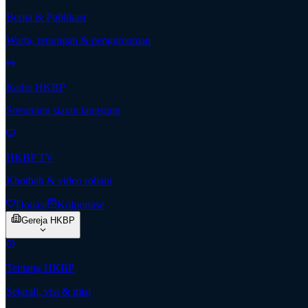
Berita & Publikasi
Warta, renungan & pengumuman
Radio HKBP
Streaming siaran langsung
HKBP TV
Khotbah & video rohani
Donasi
Kolportase
Gereja HKBP
Tentang HKBP
Sejarah, visi & misi