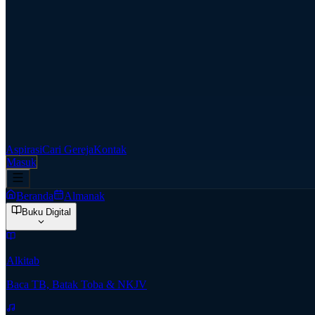
Aspirasi
Cari Gereja
Kontak
Masuk
Beranda
Almanak
Buku Digital
Alkitab
Baca TB, Batak Toba & NKJV