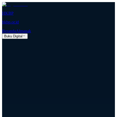
HKBP
hkbp.or.id
Beranda
Almanak
Buku Digital