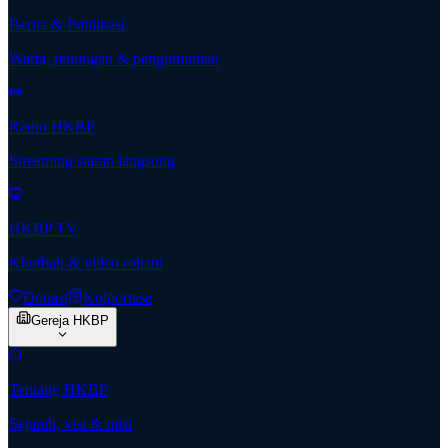
Berita & Publikasi
Warta, renungan & pengumuman
Radio HKBP
Streaming siaran langsung
HKBP TV
Khotbah & video rohani
Donasi
Kolportase
Gereja HKBP
Tentang HKBP
Sejarah, visi & misi