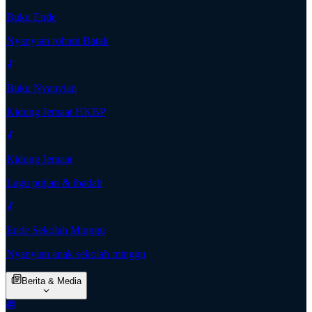
Buku Ende
Nyanyian rohani Batak
Buku Nyanyian
Kidung Jemaat HKBP
Kidung Jemaat
Lagu pujian & ibadah
Ende Sekolah Minggu
Nyanyian anak sekolah minggu
Berita & Media