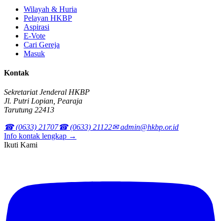
Wilayah & Huria
Pelayan HKBP
Aspirasi
E-Vote
Cari Gereja
Masuk
Kontak
Sekretariat Jenderal HKBP
Jl. Putri Lopian, Pearaja
Tarutung 22413
☎ (0633) 21707
☎ (0633) 21122
✉ admin@hkbp.or.id
Info kontak lengkap →
Ikuti Kami