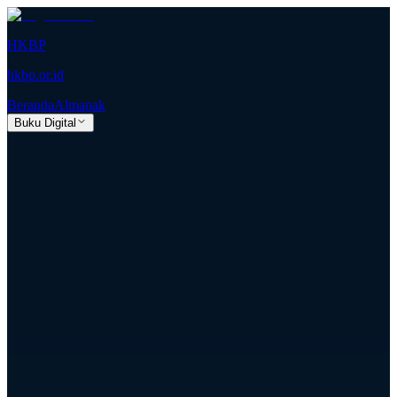
HKBP
hkbp.or.id
Beranda
Almanak
Buku Digital