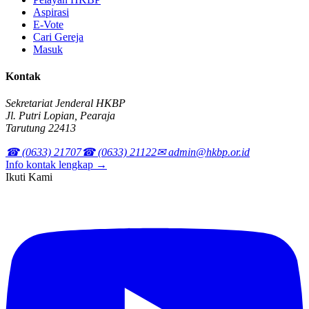
Aspirasi
E-Vote
Cari Gereja
Masuk
Kontak
Sekretariat Jenderal HKBP
Jl. Putri Lopian, Pearaja
Tarutung 22413
☎ (0633) 21707
☎ (0633) 21122
✉ admin@hkbp.or.id
Info kontak lengkap →
Ikuti Kami