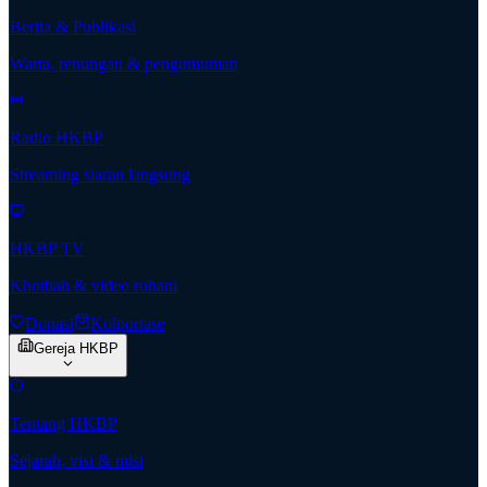
Berita & Publikasi
Warta, renungan & pengumuman
Radio HKBP
Streaming siaran langsung
HKBP TV
Khotbah & video rohani
Donasi
Kolportase
Gereja HKBP
Tentang HKBP
Sejarah, visi & misi