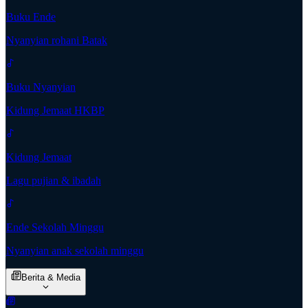
Buku Ende
Nyanyian rohani Batak
Buku Nyanyian
Kidung Jemaat HKBP
Kidung Jemaat
Lagu pujian & ibadah
Ende Sekolah Minggu
Nyanyian anak sekolah minggu
Berita & Media