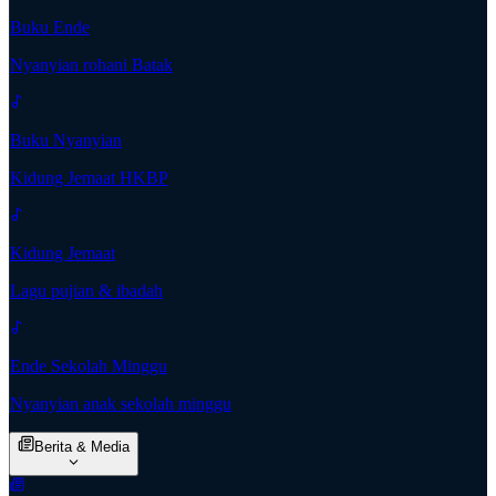
Buku Ende
Nyanyian rohani Batak
Buku Nyanyian
Kidung Jemaat HKBP
Kidung Jemaat
Lagu pujian & ibadah
Ende Sekolah Minggu
Nyanyian anak sekolah minggu
Berita & Media