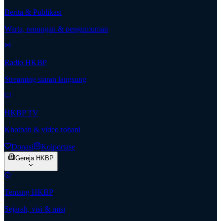
Berita & Publikasi
Warta, renungan & pengumuman
Radio HKBP
Streaming siaran langsung
HKBP TV
Khotbah & video rohani
Donasi
Kolportase
Gereja HKBP
Tentang HKBP
Sejarah, visi & misi