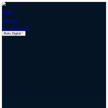
HKBP
hkbp.or.id
Beranda
Almanak
Buku Digital