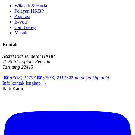
Wilayah & Huria
Pelayan HKBP
Aspirasi
E-Vote
Cari Gereja
Masuk
Kontak
Sekretariat Jenderal HKBP
Jl. Putri Lopian, Pearaja
Tarutung 22413
☎ (0633) 21707
☎ (0633) 21122
✉ admin@hkbp.or.id
Info kontak lengkap →
Ikuti Kami