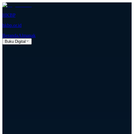
HKBP
hkbp.or.id
Beranda
Almanak
Buku Digital