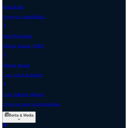
Buku Ende
Nyanyian rohani Batak
Buku Nyanyian
Kidung Jemaat HKBP
Kidung Jemaat
Lagu pujian & ibadah
Ende Sekolah Minggu
Nyanyian anak sekolah minggu
Berita & Media