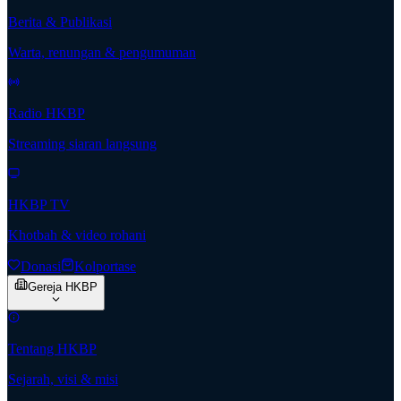
Berita & Publikasi
Warta, renungan & pengumuman
Radio HKBP
Streaming siaran langsung
HKBP TV
Khotbah & video rohani
Donasi
Kolportase
Gereja HKBP
Tentang HKBP
Sejarah, visi & misi