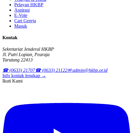
Pelayan HKBP
Aspirasi
E-Vote
Cari Gereja
Masuk
Kontak
Sekretariat Jenderal HKBP
Jl. Putri Lopian, Pearaja
Tarutung 22413
☎ (0633) 21707
☎ (0633) 21122
✉ admin@hkbp.or.id
Info kontak lengkap →
Ikuti Kami