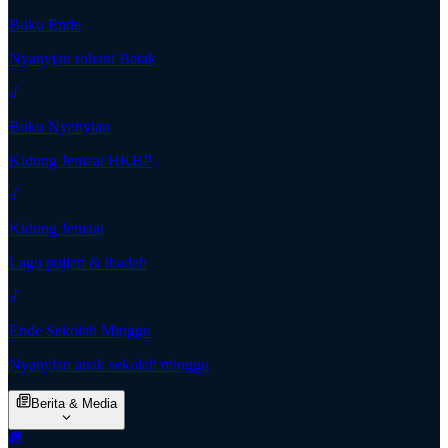
Buku Ende
Nyanyian rohani Batak
Buku Nyanyian
Kidung Jemaat HKBP
Kidung Jemaat
Lagu pujian & ibadah
Ende Sekolah Minggu
Nyanyian anak sekolah minggu
Berita & Media