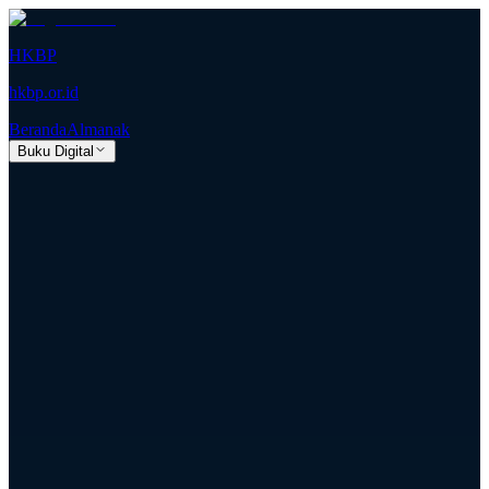
HKBP
hkbp.or.id
Beranda
Almanak
Buku Digital