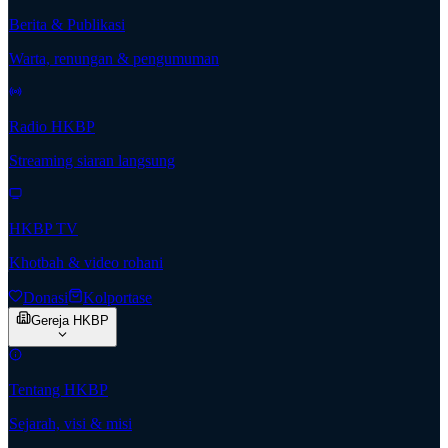
Berita & Publikasi
Warta, renungan & pengumuman
Radio HKBP
Streaming siaran langsung
HKBP TV
Khotbah & video rohani
Donasi
Kolportase
Gereja HKBP
Tentang HKBP
Sejarah, visi & misi