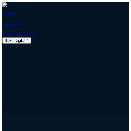
HKBP
hkbp.or.id
Beranda
Almanak
Buku Digital