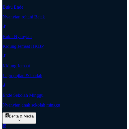
Buku Ende
Nyanyian rohani Batak
Buku Nyanyian
Kidung Jemaat HKBP
Kidung Jemaat
Lagu pujian & ibadah
Ende Sekolah Minggu
Nyanyian anak sekolah minggu
Berita & Media