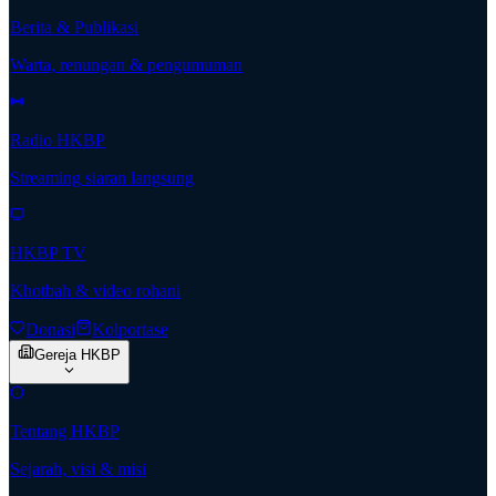
Berita & Publikasi
Warta, renungan & pengumuman
Radio HKBP
Streaming siaran langsung
HKBP TV
Khotbah & video rohani
Donasi
Kolportase
Gereja HKBP
Tentang HKBP
Sejarah, visi & misi