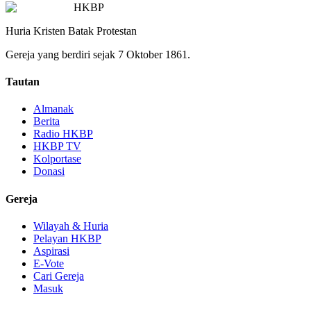
HKBP
Huria Kristen Batak Protestan
Gereja yang berdiri sejak 7 Oktober 1861.
Tautan
Almanak
Berita
Radio HKBP
HKBP TV
Kolportase
Donasi
Gereja
Wilayah & Huria
Pelayan HKBP
Aspirasi
E-Vote
Cari Gereja
Masuk