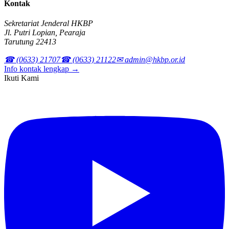
Kontak
Sekretariat Jenderal HKBP
Jl. Putri Lopian, Pearaja
Tarutung 22413
☎ (0633) 21707
☎ (0633) 21122
✉ admin@hkbp.or.id
Info kontak lengkap →
Ikuti Kami