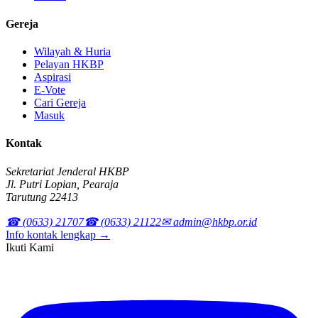
Gereja
Wilayah & Huria
Pelayan HKBP
Aspirasi
E-Vote
Cari Gereja
Masuk
Kontak
Sekretariat Jenderal HKBP
Jl. Putri Lopian, Pearaja
Tarutung 22413
☎ (0633) 21707
☎ (0633) 21122
✉ admin@hkbp.or.id
Info kontak lengkap →
Ikuti Kami