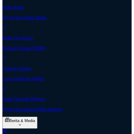
Buku Ende
Nyanyian rohani Batak
Buku Nyanyian
Kidung Jemaat HKBP
Kidung Jemaat
Lagu pujian & ibadah
Ende Sekolah Minggu
Nyanyian anak sekolah minggu
Berita & Media