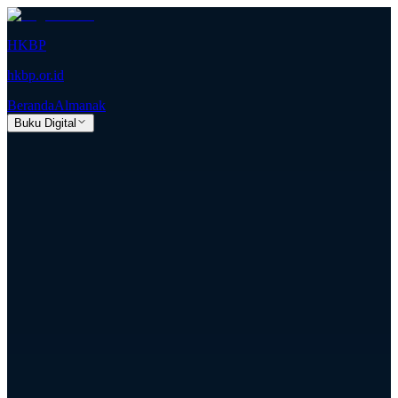
HKBP
hkbp.or.id
Beranda
Almanak
Buku Digital