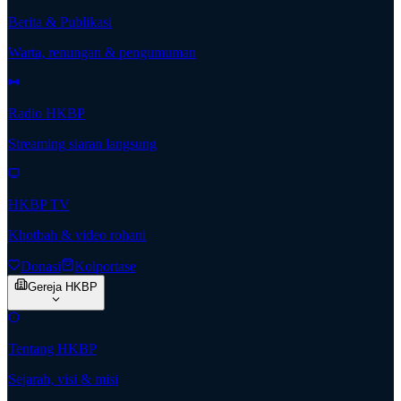
Berita & Publikasi
Warta, renungan & pengumuman
Radio HKBP
Streaming siaran langsung
HKBP TV
Khotbah & video rohani
Donasi
Kolportase
Gereja HKBP
Tentang HKBP
Sejarah, visi & misi