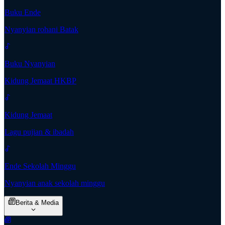
Buku Ende
Nyanyian rohani Batak
Buku Nyanyian
Kidung Jemaat HKBP
Kidung Jemaat
Lagu pujian & ibadah
Ende Sekolah Minggu
Nyanyian anak sekolah minggu
Berita & Media