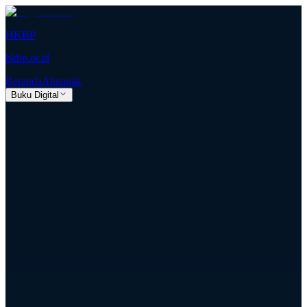
HKBP
hkbp.or.id
Beranda
Almanak
Buku Digital