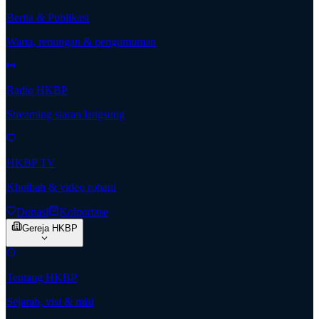
Berita & Publikasi
Warta, renungan & pengumuman
Radio HKBP
Streaming siaran langsung
HKBP TV
Khotbah & video rohani
Donasi
Kolportase
Gereja HKBP
Tentang HKBP
Sejarah, visi & misi