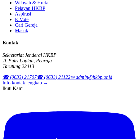
Wilayah & Huria
Pelayan HKBP
Aspirasi
E-Vote
Cari Gereja
Masuk
Kontak
Sekretariat Jenderal HKBP
Jl. Putri Lopian, Pearaja
Tarutung 22413
☎ (0633) 21707
☎ (0633) 21122
✉ admin@hkbp.or.id
Info kontak lengkap →
Ikuti Kami