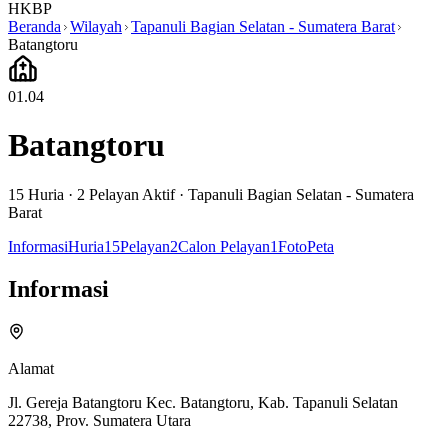
HKBP
Beranda
Wilayah
Tapanuli Bagian Selatan - Sumatera Barat
Batangtoru
01.04
Batangtoru
15
Huria ·
2
Pelayan Aktif
·
Tapanuli Bagian Selatan - Sumatera
Barat
Informasi
Huria
15
Pelayan
2
Calon Pelayan
1
Foto
Peta
Informasi
Alamat
Jl. Gereja Batangtoru Kec. Batangtoru, Kab. Tapanuli Selatan
22738, Prov. Sumatera Utara