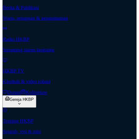
Berita & Publikasi
Warta, renungan & pengumuman
Radio HKBP
Streaming siaran langsung
HKBP TV
Khotbah & video rohani
Donasi
Kolportase
Gereja HKBP
Tentang HKBP
Sejarah, visi & misi