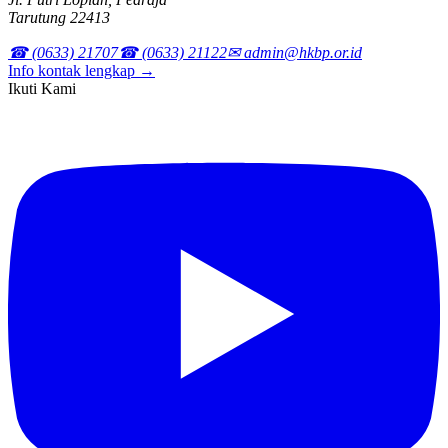
Tarutung 22413
☎ (0633) 21707
☎ (0633) 21122
✉ admin@hkbp.or.id
Info kontak lengkap →
Ikuti Kami