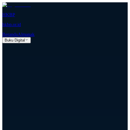
HKBP
hkbp.or.id
Beranda
Almanak
Buku Digital