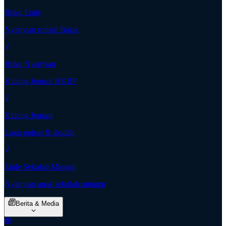
Buku Ende
Nyanyian rohani Batak
Buku Nyanyian
Kidung Jemaat HKBP
Kidung Jemaat
Lagu pujian & ibadah
Ende Sekolah Minggu
Nyanyian anak sekolah minggu
Berita & Media