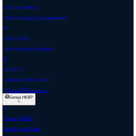
Berita & Publikasi
Warta, renungan & pengumuman
Radio HKBP
Streaming siaran langsung
HKBP TV
Khotbah & video rohani
Donasi
Kolportase
Gereja HKBP
Tentang HKBP
Sejarah, visi & misi