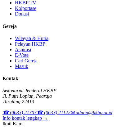
HKBP TV
Kolportase
Donasi
Gereja
Wilayah & Huria
Pelayan HKBP
Aspirasi
E-Vote
Cari Gereja
Masuk
Kontak
Sekretariat Jenderal HKBP
Jl. Putri Lopian, Pearaja
Tarutung 22413
☎ (0633) 21707
☎ (0633) 21122
✉ admin@hkbp.or.id
Info kontak lengkap →
Ikuti Kami