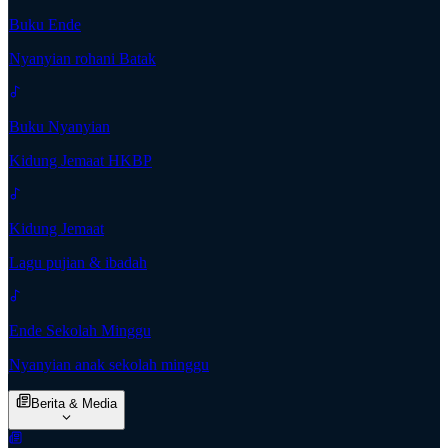
Buku Ende
Nyanyian rohani Batak
Buku Nyanyian
Kidung Jemaat HKBP
Kidung Jemaat
Lagu pujian & ibadah
Ende Sekolah Minggu
Nyanyian anak sekolah minggu
Berita & Media