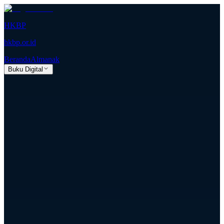
HKBP
hkbp.or.id
Beranda
Almanak
Buku Digital