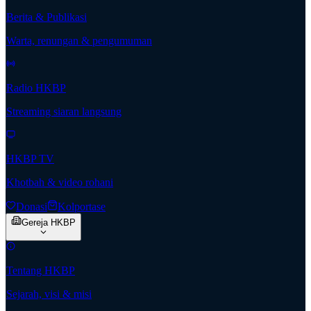
Berita & Publikasi
Warta, renungan & pengumuman
Radio HKBP
Streaming siaran langsung
HKBP TV
Khotbah & video rohani
Donasi
Kolportase
Gereja HKBP
Tentang HKBP
Sejarah, visi & misi