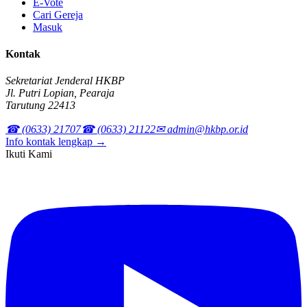
E-Vote
Cari Gereja
Masuk
Kontak
Sekretariat Jenderal HKBP
Jl. Putri Lopian, Pearaja
Tarutung 22413
☎ (0633) 21707
☎ (0633) 21122
✉ admin@hkbp.or.id
Info kontak lengkap →
Ikuti Kami