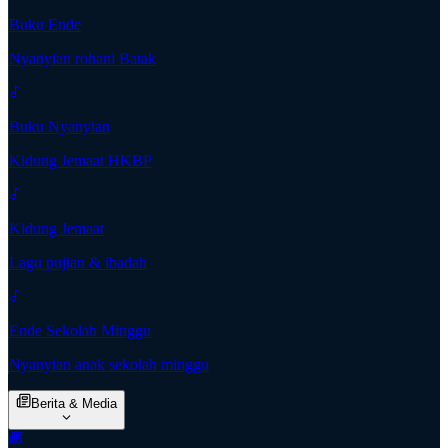
Buku Ende
Nyanyian rohani Batak
Buku Nyanyian
Kidung Jemaat HKBP
Kidung Jemaat
Lagu pujian & ibadah
Ende Sekolah Minggu
Nyanyian anak sekolah minggu
Berita & Media