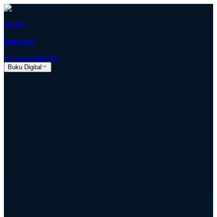
HKBP
hkbp.or.id
Beranda
Almanak
Buku Digital