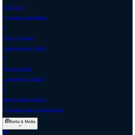
Buku Ende
Nyanyian rohani Batak
Buku Nyanyian
Kidung Jemaat HKBP
Kidung Jemaat
Lagu pujian & ibadah
Ende Sekolah Minggu
Nyanyian anak sekolah minggu
Berita & Media