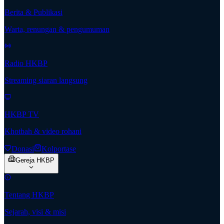
Berita & Publikasi
Warta, renungan & pengumuman
Radio HKBP
Streaming siaran langsung
HKBP TV
Khotbah & video rohani
Donasi
Kolportase
Gereja HKBP
Tentang HKBP
Sejarah, visi & misi