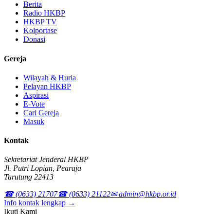
Berita
Radio HKBP
HKBP TV
Kolportase
Donasi
Gereja
Wilayah & Huria
Pelayan HKBP
Aspirasi
E-Vote
Cari Gereja
Masuk
Kontak
Sekretariat Jenderal HKBP
Jl. Putri Lopian, Pearaja
Tarutung 22413
☎ (0633) 21707
☎ (0633) 21122
✉ admin@hkbp.or.id
Info kontak lengkap →
Ikuti Kami