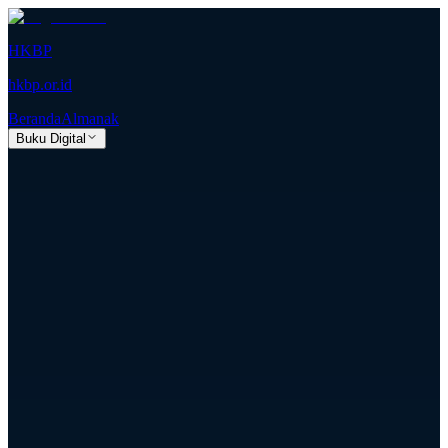
HKBP
hkbp.or.id
Beranda
Almanak
Buku Digital