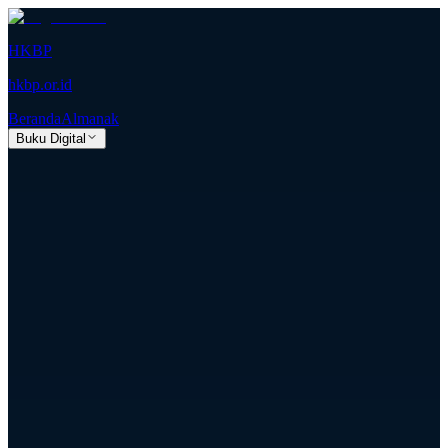
HKBP
hkbp.or.id
Beranda
Almanak
Buku Digital