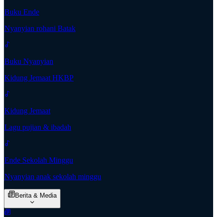
Buku Ende
Nyanyian rohani Batak
Buku Nyanyian
Kidung Jemaat HKBP
Kidung Jemaat
Lagu pujian & ibadah
Ende Sekolah Minggu
Nyanyian anak sekolah minggu
Berita & Media