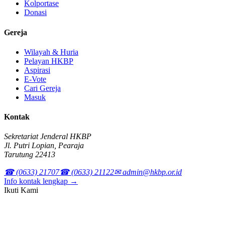
Kolportase
Donasi
Gereja
Wilayah & Huria
Pelayan HKBP
Aspirasi
E-Vote
Cari Gereja
Masuk
Kontak
Sekretariat Jenderal HKBP
Jl. Putri Lopian, Pearaja
Tarutung 22413
☎ (0633) 21707
☎ (0633) 21122
✉ admin@hkbp.or.id
Info kontak lengkap →
Ikuti Kami