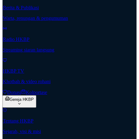
Berita & Publikasi
Warta, renungan & pengumuman
Radio HKBP
Streaming siaran langsung
HKBP TV
Khotbah & video rohani
Donasi
Kolportase
Gereja HKBP
Tentang HKBP
Sejarah, visi & misi