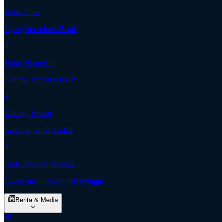
Buku Ende
Nyanyian rohani Batak
Buku Nyanyian
Kidung Jemaat HKBP
Kidung Jemaat
Lagu pujian & ibadah
Ende Sekolah Minggu
Nyanyian anak sekolah minggu
Berita & Media