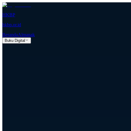
HKBP
hkbp.or.id
Beranda
Almanak
Buku Digital