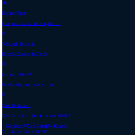
Kantor Pusat
Pimpinan & struktur organisasi
Wilayah & Huria
Distrik, Resort & Huria
Pelayan HKBP
Direktori pendeta & pelayan
Cek Dokumen
Verifikasi keaslian dokumen HKBP
Aspirasi
Cari Gereja
Kontak
Masuk ke Akun HKBP