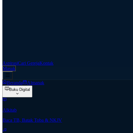
Aspirasi
Cari Gereja
Kontak
Masuk
Beranda
Almanak
Buku Digital
Alkitab
Baca TB, Batak Toba & NKJV