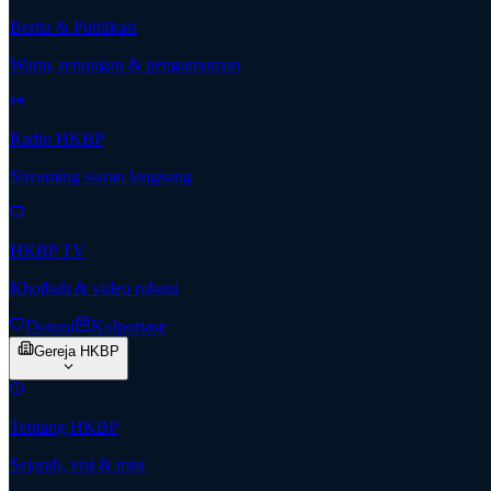
Berita & Publikasi
Warta, renungan & pengumuman
Radio HKBP
Streaming siaran langsung
HKBP TV
Khotbah & video rohani
Donasi
Kolportase
Gereja HKBP
Tentang HKBP
Sejarah, visi & misi