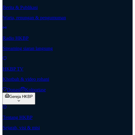
Berita & Publikasi
Warta, renungan & pengumuman
Radio HKBP
Streaming siaran langsung
HKBP TV
Khotbah & video rohani
Donasi
Kolportase
Gereja HKBP
Tentang HKBP
Sejarah, visi & misi