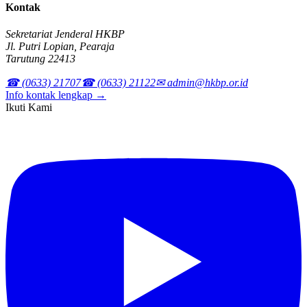
Kontak
Sekretariat Jenderal HKBP
Jl. Putri Lopian, Pearaja
Tarutung 22413
☎ (0633) 21707
☎ (0633) 21122
✉ admin@hkbp.or.id
Info kontak lengkap →
Ikuti Kami