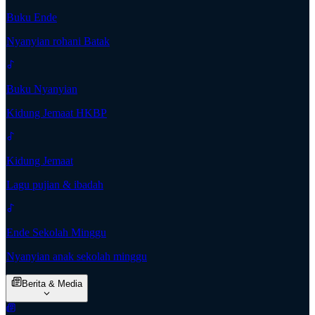
Buku Ende
Nyanyian rohani Batak
Buku Nyanyian
Kidung Jemaat HKBP
Kidung Jemaat
Lagu pujian & ibadah
Ende Sekolah Minggu
Nyanyian anak sekolah minggu
Berita & Media