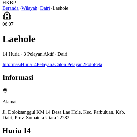
HKBP
Beranda
Wilayah
Dairi
Laehole
06.07
Laehole
14
Huria ·
3
Pelayan Aktif
·
Dairi
Informasi
Huria
14
Pelayan
3
Calon Pelayan
2
Foto
Peta
Informasi
Alamat
Jl. Doloksanggul KM 14 Desa Lae Hole, Kec. Parbuluan, Kab.
Dairi, Prov. Sumatera Utara 22282
Huria
14