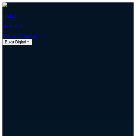
HKBP
hkbp.or.id
Beranda
Almanak
Buku Digital