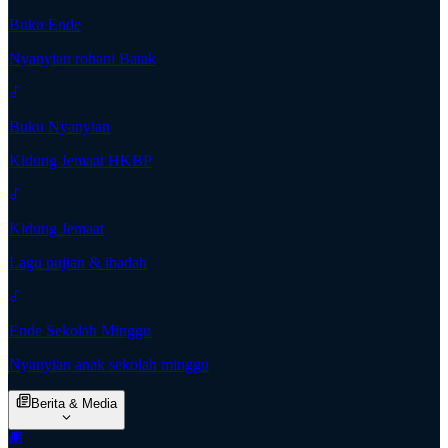
Buku Ende
Nyanyian rohani Batak
Buku Nyanyian
Kidung Jemaat HKBP
Kidung Jemaat
Lagu pujian & ibadah
Ende Sekolah Minggu
Nyanyian anak sekolah minggu
Berita & Media