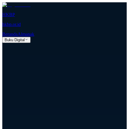
HKBP
hkbp.or.id
Beranda
Almanak
Buku Digital