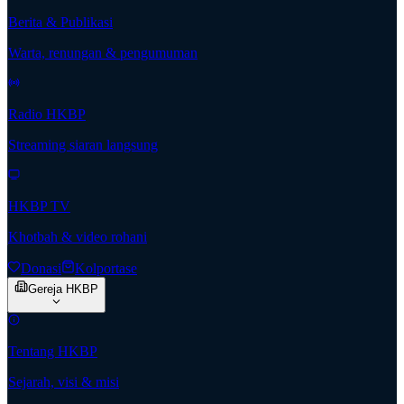
Berita & Publikasi
Warta, renungan & pengumuman
Radio HKBP
Streaming siaran langsung
HKBP TV
Khotbah & video rohani
Donasi
Kolportase
Gereja HKBP
Tentang HKBP
Sejarah, visi & misi