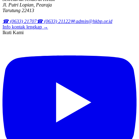
Jl. Putri Lopian, Pearaja
Tarutung 22413
☎ (0633) 21707
☎ (0633) 21122
✉ admin@hkbp.or.id
Info kontak lengkap →
Ikuti Kami