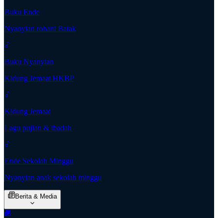
Buku Ende
Nyanyian rohani Batak
Buku Nyanyian
Kidung Jemaat HKBP
Kidung Jemaat
Lagu pujian & ibadah
Ende Sekolah Minggu
Nyanyian anak sekolah minggu
Berita & Media