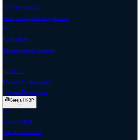
Berita & Publikasi
Warta, renungan & pengumuman
Radio HKBP
Streaming siaran langsung
HKBP TV
Khotbah & video rohani
Donasi
Kolportase
Gereja HKBP
Tentang HKBP
Sejarah, visi & misi