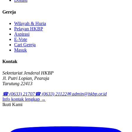
Donasi
Gereja
Wilayah & Huria
Pelayan HKBP
Aspirasi
E-Vote
Cari Gereja
Masuk
Kontak
Sekretariat Jenderal HKBP
Jl. Putri Lopian, Pearaja
Tarutung 22413
☎ (0633) 21707
☎ (0633) 21122
✉ admin@hkbp.or.id
Info kontak lengkap →
Ikuti Kami