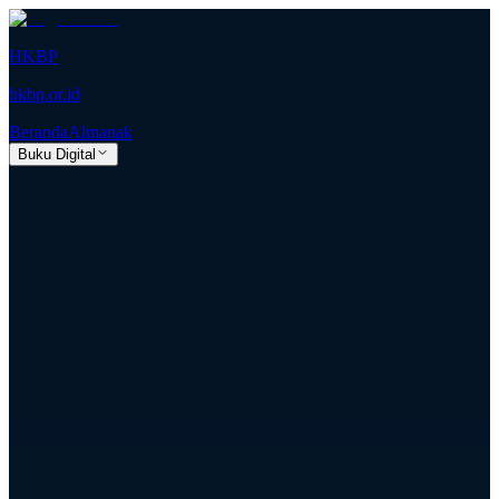
HKBP
hkbp.or.id
Beranda
Almanak
Buku Digital