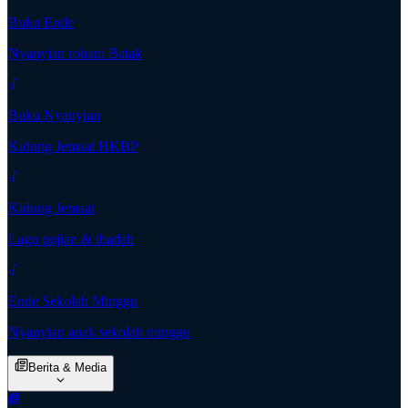
Buku Ende
Nyanyian rohani Batak
Buku Nyanyian
Kidung Jemaat HKBP
Kidung Jemaat
Lagu pujian & ibadah
Ende Sekolah Minggu
Nyanyian anak sekolah minggu
Berita & Media