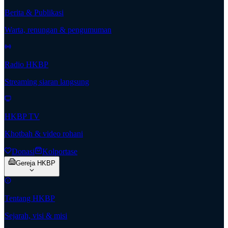
Berita & Publikasi
Warta, renungan & pengumuman
Radio HKBP
Streaming siaran langsung
HKBP TV
Khotbah & video rohani
Donasi
Kolportase
Gereja HKBP
Tentang HKBP
Sejarah, visi & misi