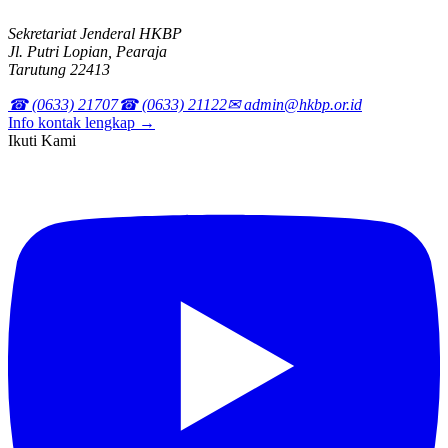
Sekretariat Jenderal HKBP
Jl. Putri Lopian, Pearaja
Tarutung 22413
☎ (0633) 21707
☎ (0633) 21122
✉ admin@hkbp.or.id
Info kontak lengkap →
Ikuti Kami