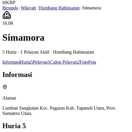
HKBP
Beranda
Wilayah
Humbang Habinsaran
Simamora
16.08
Simamora
5
Huria ·
1
Pelayan Aktif
·
Humbang Habinsaran
Informasi
Huria
5
Pelayan
1
Calon Pelayan
2
Foto
Peta
Informasi
Alamat
Lumban Sangkalan Kec. Pagaran Kab. Tapanuli Utara, Prov.
Sumatera Utara.
Huria
5