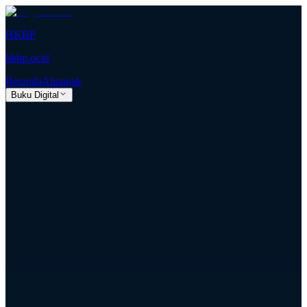
HKBP
hkbp.or.id
Beranda
Almanak
Buku Digital