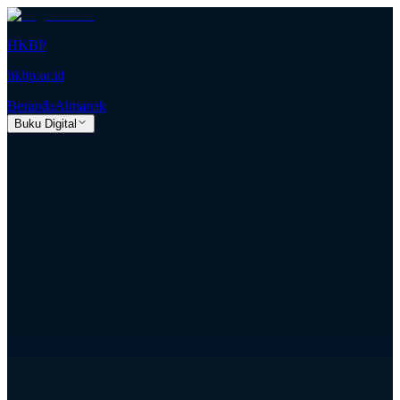
HKBP
hkbp.or.id
Beranda
Almanak
Buku Digital