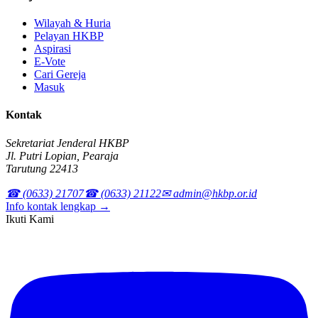
Wilayah & Huria
Pelayan HKBP
Aspirasi
E-Vote
Cari Gereja
Masuk
Kontak
Sekretariat Jenderal HKBP
Jl. Putri Lopian, Pearaja
Tarutung 22413
☎ (0633) 21707
☎ (0633) 21122
✉ admin@hkbp.or.id
Info kontak lengkap →
Ikuti Kami