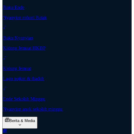
Buku Ende
Nyanyian rohani Batak
Buku Nyanyian
Kidung Jemaat HKBP
Kidung Jemaat
Lagu pujian & ibadah
Ende Sekolah Minggu
Nyanyian anak sekolah minggu
Berita & Media