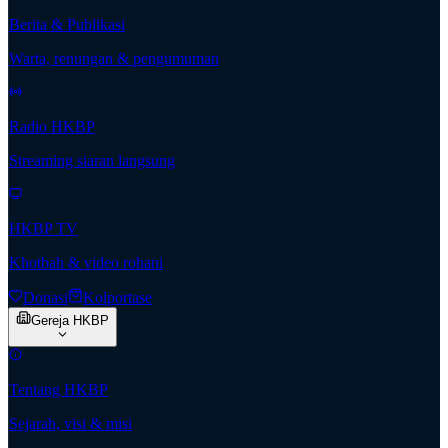
Berita & Publikasi
Warta, renungan & pengumuman
Radio HKBP
Streaming siaran langsung
HKBP TV
Khotbah & video rohani
Donasi
Kolportase
Gereja HKBP
Tentang HKBP
Sejarah, visi & misi