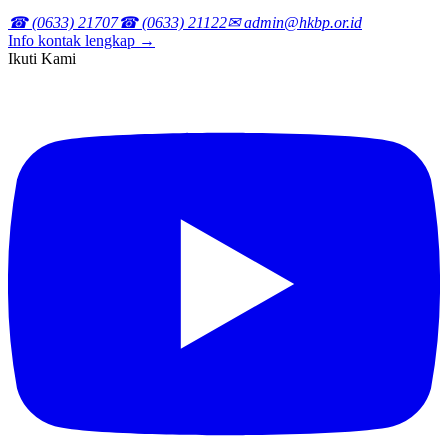
☎ (0633) 21707
☎ (0633) 21122
✉ admin@hkbp.or.id
Info kontak lengkap →
Ikuti Kami