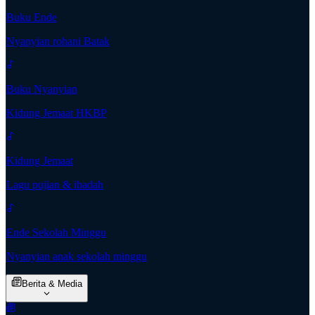
Buku Ende
Nyanyian rohani Batak
Buku Nyanyian
Kidung Jemaat HKBP
Kidung Jemaat
Lagu pujian & ibadah
Ende Sekolah Minggu
Nyanyian anak sekolah minggu
Berita & Media