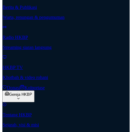
Berita & Publikasi
Warta, renungan & pengumuman
Radio HKBP
Streaming siaran langsung
HKBP TV
Khotbah & video rohani
Donasi
Kolportase
Gereja HKBP
Tentang HKBP
Sejarah, visi & misi