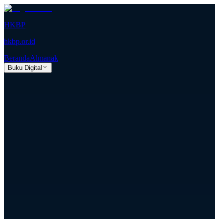
HKBP
hkbp.or.id
Beranda
Almanak
Buku Digital