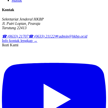
Masuk
Kontak
Sekretariat Jenderal HKBP
Jl. Putri Lopian, Pearaja
Tarutung 22413
☎ (0633) 21707
☎ (0633) 21122
✉ admin@hkbp.or.id
Info kontak lengkap →
Ikuti Kami