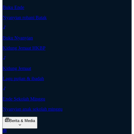
Buku Ende
Nyanyian rohani Batak
Buku Nyanyian
Kidung Jemaat HKBP
Kidung Jemaat
Lagu pujian & ibadah
Ende Sekolah Minggu
Nyanyian anak sekolah minggu
Berita & Media