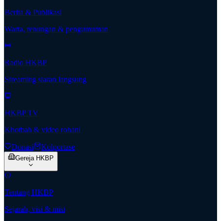
Berita & Publikasi
Warta, renungan & pengumuman
Radio HKBP
Streaming siaran langsung
HKBP TV
Khotbah & video rohani
Donasi
Kolportase
Gereja HKBP
Tentang HKBP
Sejarah, visi & misi