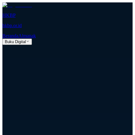
HKBP
hkbp.or.id
Beranda
Almanak
Buku Digital