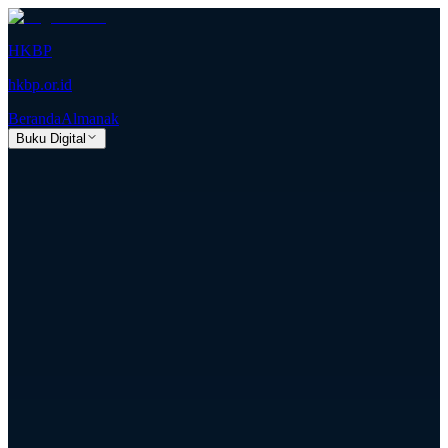
HKBP
hkbp.or.id
Beranda
Almanak
Buku Digital