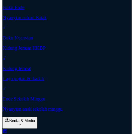
Buku Ende
Nyanyian rohani Batak
Buku Nyanyian
Kidung Jemaat HKBP
Kidung Jemaat
Lagu pujian & ibadah
Ende Sekolah Minggu
Nyanyian anak sekolah minggu
Berita & Media