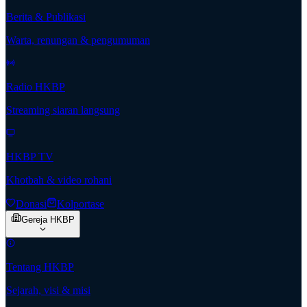
Berita & Publikasi
Warta, renungan & pengumuman
Radio HKBP
Streaming siaran langsung
HKBP TV
Khotbah & video rohani
Donasi
Kolportase
Gereja HKBP
Tentang HKBP
Sejarah, visi & misi