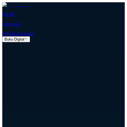
HKBP
hkbp.or.id
Beranda
Almanak
Buku Digital