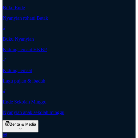
Buku Ende
Nyanyian rohani Batak
Buku Nyanyian
Kidung Jemaat HKBP
Kidung Jemaat
Lagu pujian & ibadah
Ende Sekolah Minggu
Nyanyian anak sekolah minggu
Berita & Media