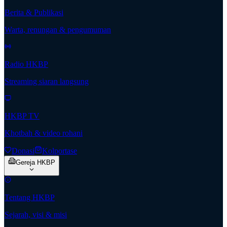
Berita & Publikasi
Warta, renungan & pengumuman
Radio HKBP
Streaming siaran langsung
HKBP TV
Khotbah & video rohani
Donasi
Kolportase
Gereja HKBP
Tentang HKBP
Sejarah, visi & misi