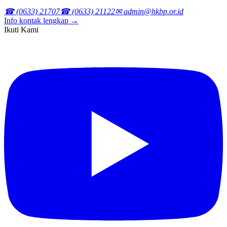
☎ (0633) 21707
☎ (0633) 21122
✉ admin@hkbp.or.id
Info kontak lengkap →
Ikuti Kami